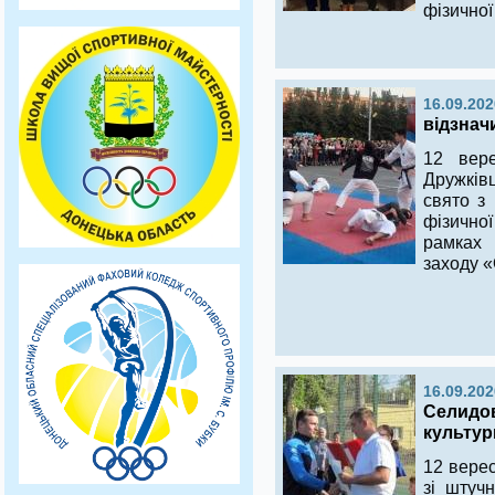
фізичної
16.09.202
відзнач
12 вер
Дружків
свято з
фізично
рамках
заходу «
16.09.202
Селидов
культур
12 верес
зі штуч