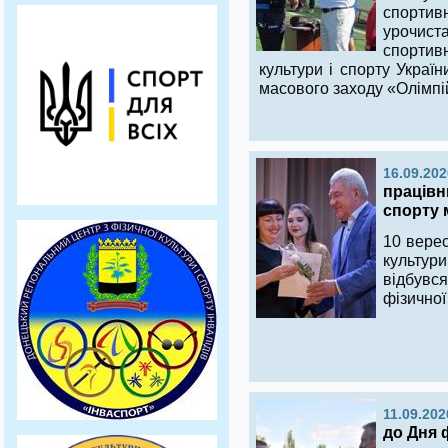
спортив
урочиста
спортив
культури і спорту Украї
масового заходу «Олімпі
16.09.202
працівни
спорту 
10 верес
культур
відбувс
фізичної
11.09.202
до Дня 