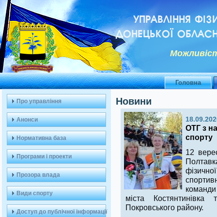
УПРАВЛІННЯ ФІЗ
ДОНЕЦЬКОЇ ОБЛАСН
Можливiст
Головна
Новини
Про управління
18.09.202
Анонси
ОТГ з н
спорту
Нормативна база
12 вере
Програми і проекти
Полтавка
фізично
Прозора влада
спортив
команди
Види спорту
міста Костянтинівка
Покровського району.
Доступ до публічної інформації