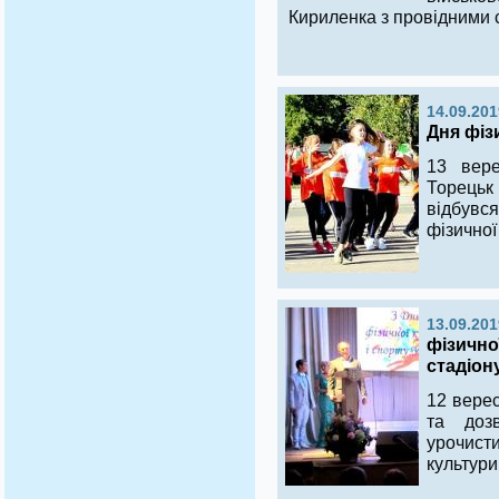
Кириленка з провідними 
14.09.201
Дня фіз
13 вере
Торець
відбувс
фізичної
13.09.201
фізичної
стадіон
12 верес
та дозв
урочист
культури