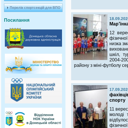
Перелік спортсекцій для ВПО
18.09.202
Посилання
Мар’їнк
12 вере
фізичної
низка зм
вихован
шкіл, т
2004-20
району з міні-футболу с
17.09.202
фахівці
спорту
11 верес
молоді 
відбуло
фізично