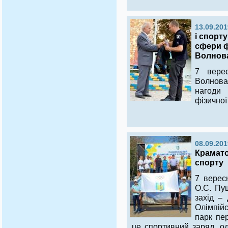
13.09.201
і спорт
сфери ф
Волнов
7 вере
Волнова
нагоди
фізичної
08.09.201
Крамато
спорту
7 вересн
О.С. Пу
захід – 
Олімпій
парк пе
це спортивний заряд, олі