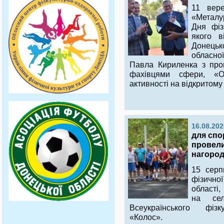
11 вере
«Металур
Дня фіз
якого в
Донецьк
обласної
Павла Кириленка з про
фахівцями сфери, «Ол
активності на відкритом
16.08.202
для спо
провели
нагоро
15 серп
фізично
області
на сел
Всеукраїнського фізк
«Колос».