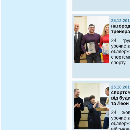
25.12.201
нагород
тренера
24 гру
урочи
облдер
спортсм
спорту.
25.10.201
спортсм
від буд
та Леон
24 жов
уроч
облдерж
військо