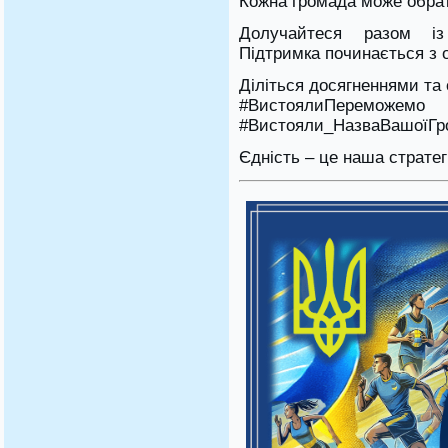
Кожна громада може обра
Долучайтеся разом із
Підтримка починається з о
Діліться досягненнями та
#ВистоялиПереможе
#Вистояли_НазваВашоїГр
Єдність – це наша стратег