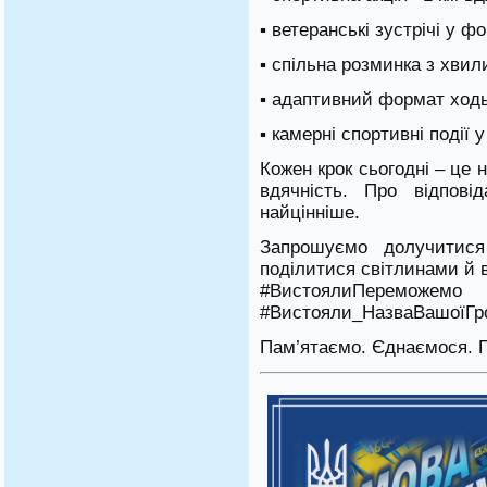
▪ ветеранські зустрічі у ф
▪ спільна розминка з хви
▪ адаптивний формат ходь
▪ камерні спортивні події 
Кожен крок сьогодні – це 
вдячність. Про відпові
найцінніше.
Запрошуємо долучитися
поділитися світлинами й 
#ВистоялиПереможе
#Вистояли_НазваВашоїГр
Пам’ятаємо. Єднаємося. 