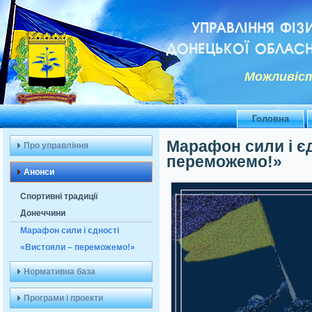
УПРАВЛІННЯ ФІЗ
ДОНЕЦЬКОЇ ОБЛАСН
Можливiст
Головна
Марафон сили і є
Про управління
переможемо!»
Анонси
Спортивні традиції
Донеччини
Марафон сили і єдності
«Вистояли – переможемо!»
Нормативна база
Програми і проекти