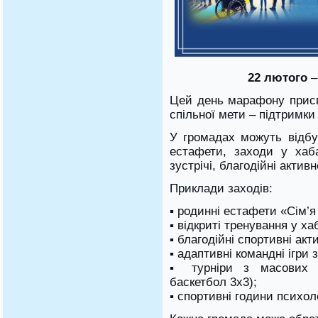
22 лютого
–
Цей день марафону присв
спільної мети – підтримки
У громадах можуть відбув
естафети, заходи у хаб
зустрічі, благодійні активн
Приклади заходів:
▪ родинні естафети «Сім’
▪ відкриті тренування у х
▪ благодійні спортивні акт
▪ адаптивні командні ігри з
▪ турніри з масових в
баскетбол 3х3);
▪ спортивні години психол