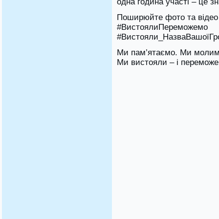
одна година участі – це зн
Поширюйте фото та відео 
#ВистоялиПереможе
#Вистояли_НазваВашоїГр
Ми пам’ятаємо. Ми молим
Ми вистояли – і переможе