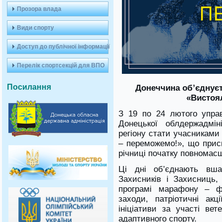
Прозора влада
Види спорту
Доступ до публічної інформації
Перелік спортсекцій для ВПО
Посилання
Донеччина об’єднуєт
«Вистоя
З 19 по 24 лютого управ
Донецької облдержадмін
регіону стати учасниками
– переможемо!», що прис
річниці початку повномасш
Ці дні об’єднають вша
Захисників і Захисниць,
програмі марафону – фі
заходи, патріотичні акц
ініціативи за участі вет
адаптивного спорту.