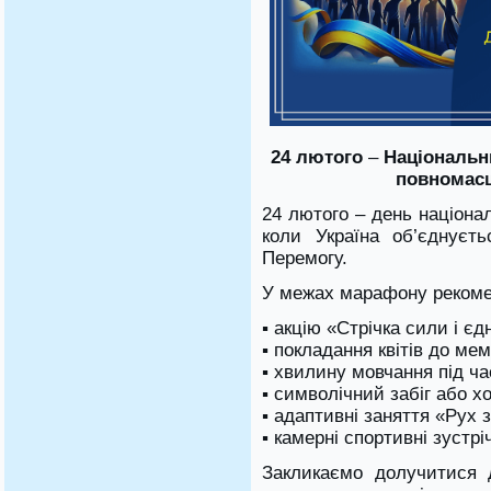
24 лютого
–
Національни
повномасш
24 лютого – день націонал
коли Україна об’єднуєть
Перемогу.
У межах марафону рекоме
▪ акцію «Стрічка сили і єд
▪ покладання квітів до мем
▪ хвилину мовчання під ча
▪ символічний забіг або хо
▪ адаптивні заняття «Рух 
▪ камерні спортивні зустрі
Закликаємо долучитися д