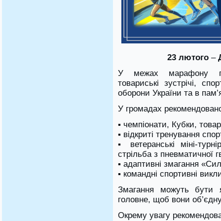
23 лютого
–
Д
У межах марафону про
товариські зустрічі, спо
оборони України та в пам’
У громадах рекомендовано
▪ чемпіонати, Кубки, товар
▪ відкриті тренування спо
▪ ветеранські міні-турні
стрільба з пневматичної г
▪ адаптивні змагання «Сил
▪ командні спортивні викл
Змагання можуть бути 
головне, щоб вони об’єдн
Окрему увагу рекомендова