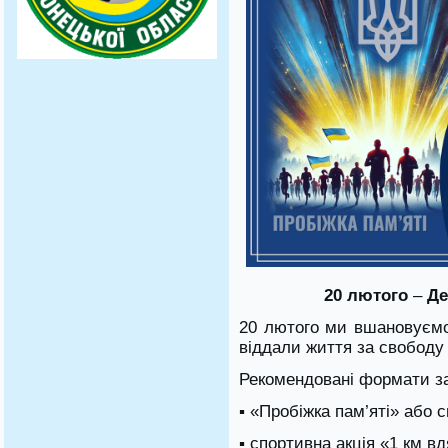
20 лютого
–
Де
20 лютого ми вшановуємо 
віддали життя за свободу т
Рекомендовані формати за
▪ «Пробіжка пам’яті» або 
▪ спортивна акція «1 км вд