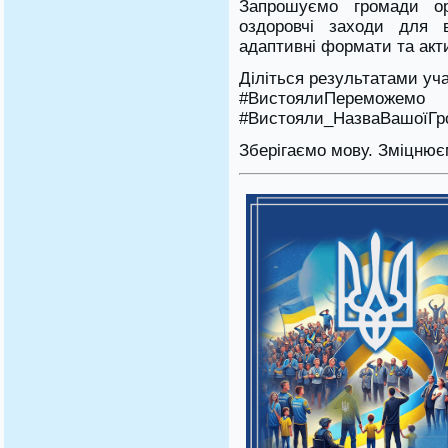
Запрошуємо громади орг
оздоровчі заходи для в
адаптивні формати та акти
Діліться результатами уча
#ВистоялиПереможе
#Вистояли_НазваВашоїГр
Зберігаємо мову. Зміцнює