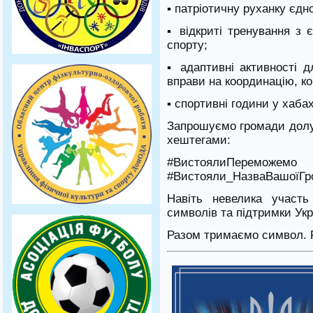
▪ патріотичну руханку єдно
▪ відкриті тренування з 
спорту;
▪ адаптивні активності д
вправи на координацію, к
▪ спортивні години у хаба
Запрошуємо громади долуч
хештегами:
#ВистоялиПереможе
#Вистояли_НазваВашоїГр
Навіть невелика участ
символів та підтримки Укр
Разом тримаємо символ. 