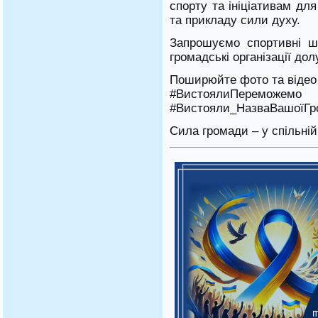
спорту та ініціативам дл
та прикладу сили духу.
Запрошуємо спортивні шк
громадські організації до
Поширюйте фото та відео 
#ВистоялиПереможе
#Вистояли_НазваВашоїГр
Сила громади – у спільній 