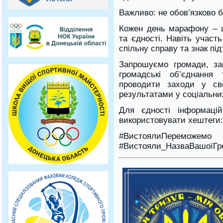
Важливо: не обов’язково б
Кожен день марафону – ц
та єдності. Навіть участ
спільну справу та знак пі
Запрошуємо громади, закл
громадські об’єднання
проводити заходи у сво
результатами у соціальни
Для єдності інформаці
використовувати хештеги:
#ВистоялиПереможе
#Вистояли_НазваВашоїГр