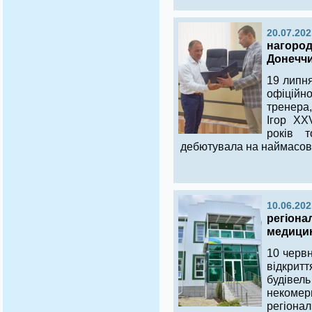
20.07.202
нагород
Донеччи
19 липня
офіційн
тренера
Ігор XX
років 
дебютувала на наймасов
10.06.202
регіона
медици
10 червн
відкрит
будіве
некомер
регіонал