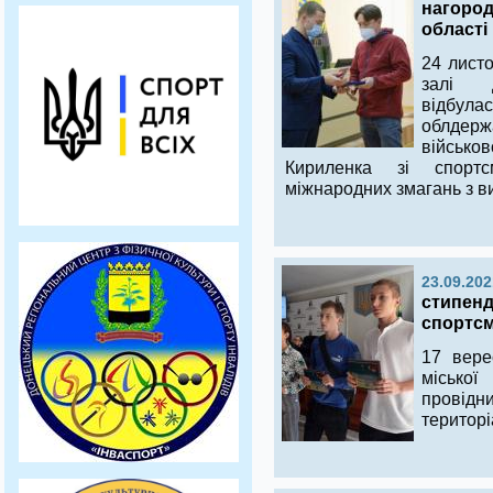
нагород
області
24 лист
залі Д
відбул
облдерж
військо
Кириленка зі спорт
міжнародних змагань з ви
23.09.202
стипенд
спортсм
17 вере
місько
провід
територі