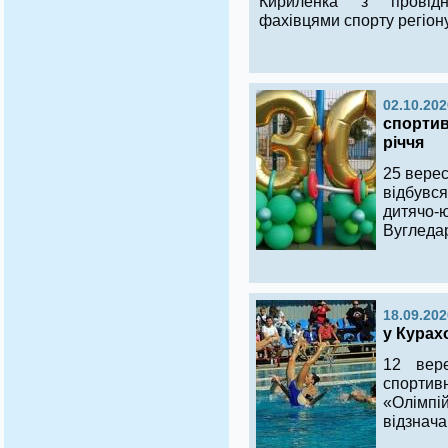
Кириленка з провідн
фахівцями спорту регіону
02.10.202
спортив
річчя
25 вере
відбувся
дитячо
Вугледар
18.09.202
у Курах
12 вере
спортив
«Олімп
відзнача