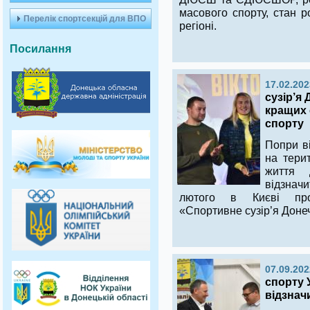
масового спорту, стан р
Перелік спортсекцій для ВПО
регіоні.
Посилання
17.02.202
сузір’я
кращих 
спорту
Попри ві
на терит
життя 
відзнач
лютого в Києві про
«Спортивне сузір’я Доне
07.09.202
спорту 
відзнач