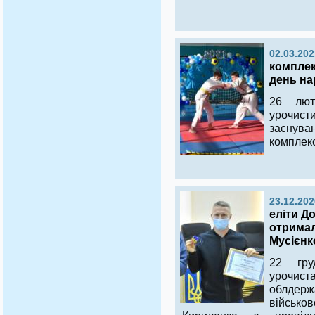
02.03.202
комплек
день н
26 лют
урочисти
заснув
комплек
23.12.202
еліти Д
отримал
Мусієнк
22 гру
урочис
облдерж
військо