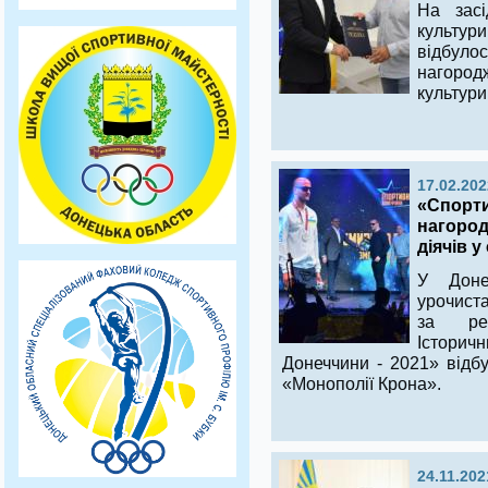
На засі
культури
відбуло
нагоро
культури
17.02.202
«Спорти
нагород
діячів у
У Доне
урочист
за рез
Істори
Донеччини - 2021» відбу
«Монополії Крона».
24.11.202