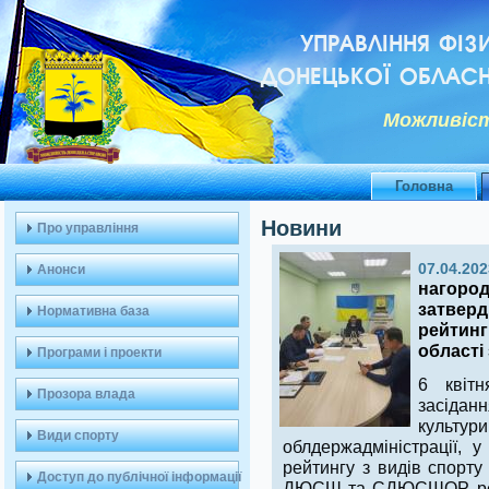
УПРАВЛІННЯ ФІЗ
ДОНЕЦЬКОЇ ОБЛАСН
Можливiст
Головна
Новини
Про управління
07.04.202
Анонси
нагород
затверд
Нормативна база
рейтинг
області 
Програми і проекти
6 квіт
Прозора влада
засідан
культ
Види спорту
облдержадміністрації, 
рейтингу з видів спорту 
Доступ до публічної інформації
ДЮСШ та СДЮСШОР, реалі