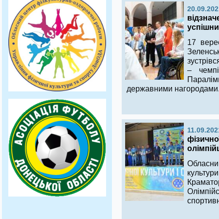
20.09.202
відзнач
успішний
17 вере
Зеленс
зустрівс
– чемп
Паралімп
державними нагородами
11.09.202
фізично
олімпійц
Обласн
культури
Крамат
Олімпійс
спортивн