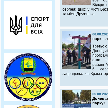
все бі
Відкрит
серпня: двох у місті Бах
та місті Дружківка.
06.08.202
парк – 
Третьо
Донецьк
програм
став п
районі М
6 сер
запрацювали в Краматорс
05.08.202
Донецьк
парку»