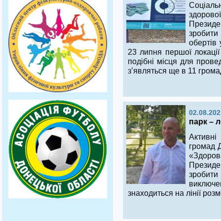
Соціальн
здоров
Президе
зробити
обертів 
23 липня першої локаці
подібні місця для прове
з’являться ще в 11 грома
02.08.202
парк – 
Активні 
громад Д
«Здоро
Президе
зробит
виключ
знаходиться на лінії роз