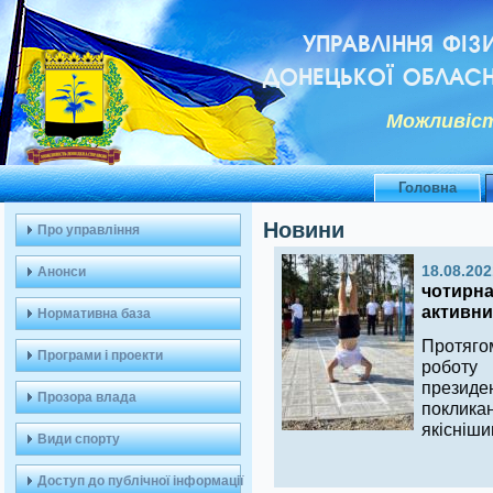
УПРАВЛІННЯ ФІЗ
ДОНЕЦЬКОЇ ОБЛАСН
Можливiст
Головна
Новини
Про управління
18.08.202
Анонси
чотирна
активни
Нормативна база
Протяго
Програми і проекти
роботу
президен
Прозора влада
покликан
якісніши
Види спорту
Доступ до публічної інформації