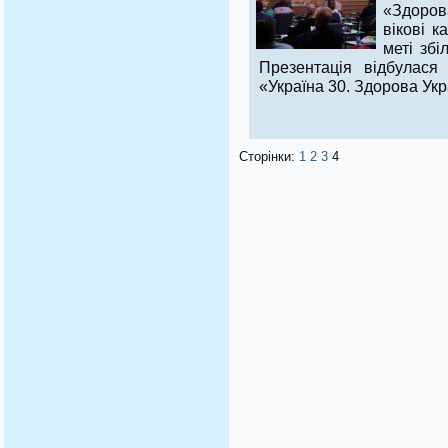
«Здоров
вікові к
меті збі
Презентація відбулася
«Україна 30. Здорова Укр
Сторінки:
1
2
3
4