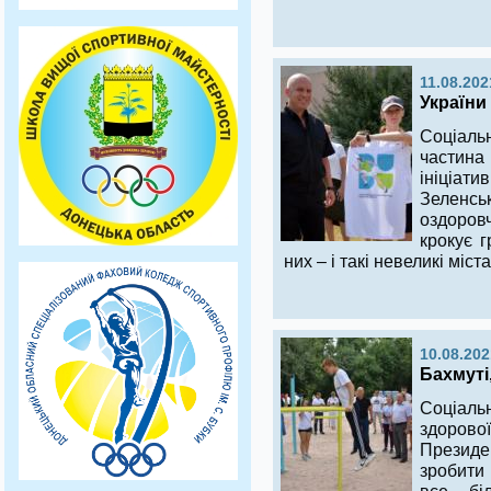
11.08.202
України 
Соціал
частина
ініціа
Зеленсь
оздоров
крокує 
них – і такі невеликі міст
10.08.202
Бахмуті
Соціальн
здоров
Президе
зробити