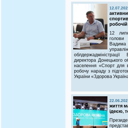
12.07.202
активни
спортив
робочій
12 лип
голови 
Вадима 
управлі
облдержадміністраці
директора Донецького о
населення «Спорт для в
робочу нараду з підгот
України «Здорова Україн
22.06.202
життя м
ідеєю, 
Прези
предста