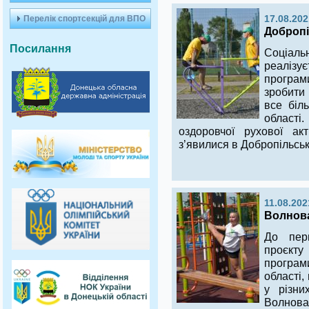
Перелік спортсекцій для ВПО
17.08.202
Добропі
Посилання
Соціаль
реаліз
програ
зробити
все біл
області.
оздоровчої рухової ак
з’явилися в Добропільськ
11.08.202
Волнова
До перш
проєкт
програм
області,
у різни
Волнова