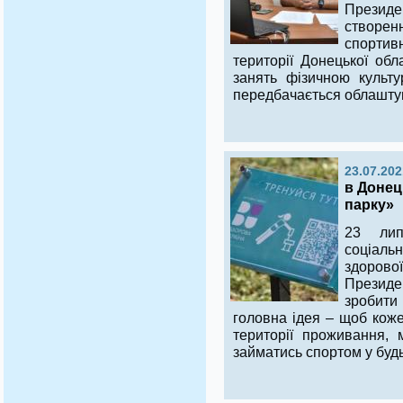
Презид
створ
спортив
території Донецької об
занять фізичною культу
передбачається облаштув
23.07.202
в Донец
парку»
23 лип
соціальн
здоров
Президе
зробит
головна ідея – щоб кож
території проживання, 
займатись спортом у будь