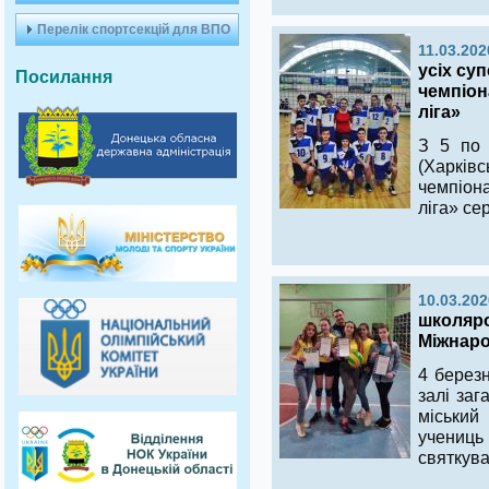
Перелік спортсекцій для ВПО
11.03.202
усіх су
Посилання
чемпіон
ліга»
З 5 по 
(Харків
чемпіон
ліга» се
10.03.202
школяро
Міжнар
4 березн
залі заг
міський
учениць
святкува