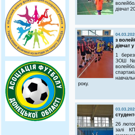
волейбо
дівчат 20
04.03.202
з волей
дівчат 
1 берез
ЗОШ №3
волейбо
спарта
навчаль
року.
03.03.202
студент
26 лютог
залі К