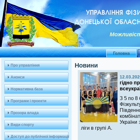
УПРАВЛІННЯ ФІЗ
ДОНЕЦЬКОЇ ОБЛАСН
Можливiст
Головна
Новини
Про управління
12.03.202
Анонси
гідно п
всеукра
Нормативна база
З 5 по 8 
Програми і проекти
Фізкул
Півден
Прозора влада
комбіна
України 
Види спорту
ліги в групі А.
Доступ до публічної інформації