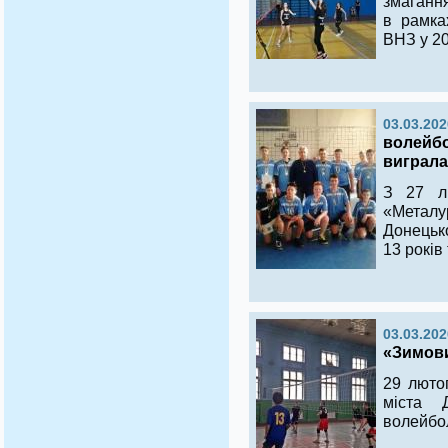
змаганн
в рамка
ВНЗ у 20
03.03.202
волейбо
виграла
З 27 л
«Металур
Донецько
13 років
03.03.202
«Зимови
29 люто
міста 
волейбо