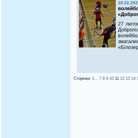
28.02.202
волейбо
«Доброп
27 люто
Добропі
волейбо
змагал
«Білозер
Сторінки:
1
...
7
8
9
10
11
12
13
14