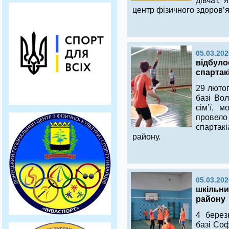
дівчат, 
центр фізичного здоров’я
05.03.202
відбуло
спартак
29 лютог
базі Вол
сім’ї, 
провел
спарта
району.
05.03.202
шкільни
району
4 берез
базі Соф