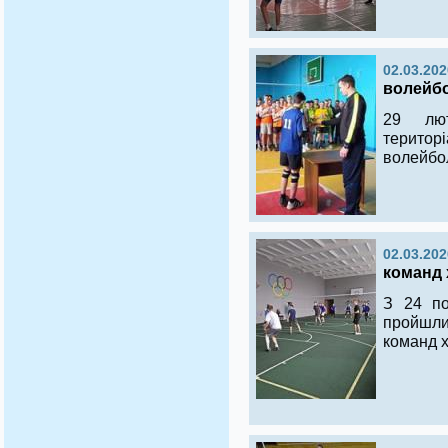
02.03.202
волейбо
29 лют
територ
волейбол
02.03.202
команд 
З 24 по
пройшл
команд х