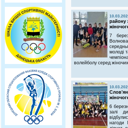
10.03.202
району 
жіночог
7 бере
Волнова
середньо
молоді 
чемпіо
волейболу серед жіночи
10.03.202
Слов’ян
жіночог
6 березн
залі ди
відбули
нагоди 