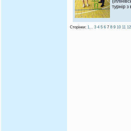
(Іллінів
турнір з
Сторінки:
1
...
3
4
5
6
7
8
9
10
11
12