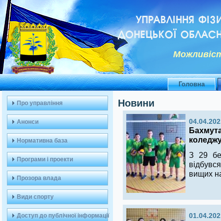
УПРАВЛІННЯ ФІЗ
ДОНЕЦЬКОЇ ОБЛАСН
Можливiст
Головна
Новини
Про управління
04.04.202
Анонси
Бахмута
коледжу
Нормативна база
З 29 бе
Програми і проекти
відбувся
вищих на
Прозора влада
Види спорту
Доступ до публічної інформації
01.04.202