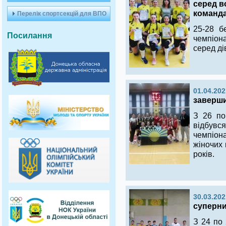
серед в
команда
Перелік спортсекцій для ВПО
25-28 б
Посилання
чемпіон
серед ді
01.04.202
заверши
З 26 по
відбув
чемпіо
жіночих 
років.
30.03.202
суперни
З 24 по 