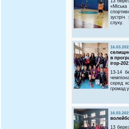
13 берез
«Міськ
спорти
зустріч
слуху.
16.03.202
селищно
в прогр
ігор-202
13-14 б
чемпіон
серед к
громад у
16.03.202
волейб
13 берез