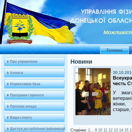
УПРАВЛІННЯ ФІЗ
ДОНЕЦЬКОЇ ОБЛАСН
Можливiст
Головна
Новини
Про управління
30.10.201
Анонси
Всеукра
честь С
Нормативна база
У змаг
Програми і проекти
ветера
жінки
Прозора влада
старше,
Види спорту
Доступ до публічної інформації
Сторінки:
1
...
9
10
11
12
13
14
15
1