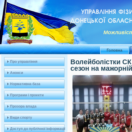
УПРАВЛІННЯ ФІЗ
ДОНЕЦЬКОЇ ОБЛАСН
Можливiст
Головна
Волейболістки С
Про управління
сезон на мажорній
Анонси
Нормативна база
Програми і проекти
Прозора влада
Види спорту
Доступ до публічної інформації