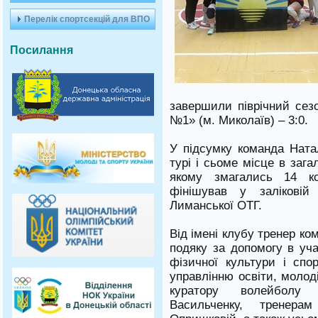
Перелік спортсекцій для ВПО
Посилання
завершили піврічний се
№1» (м. Миколаїв) – 3:0.
У підсумку команда Натал
турі і сьоме місце в зага
якому змагались 14 к
фінішував у заліковій
Лиманської ОТГ.
Від імені клубу тренер к
подяку за допомогу в уча
фізичної культури і спор
управлінню освіти, молод
куратору волейболу 
Васильченку, тренера