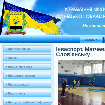
УПРАВЛІННЯ ФІЗ
ДОНЕЦЬКОЇ ОБЛАСН
Можливiст
Головна
Інваспорт. Матчев
Про управління
Слов’янську
Анонси
Нормативна база
Програми і проекти
Прозора влада
Види спорту
Доступ до публічної інформації