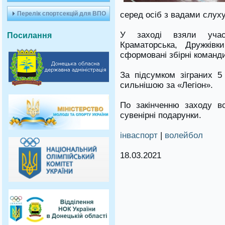
Перелік спортсекцій для ВПО
серед осіб з вадами слуху
У заході взяли учас
Посилання
Краматорська, Дружківк
сформовані збірні команди
За підсумком зіграних 5
сильнішою за «Легіон».
По закінченню заходу в
сувенірні подарунки.
інваспорт
|
волейбол
18.03.2021