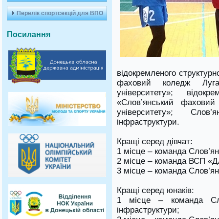
Перелік спортсекцій для ВПО
Посилання
відокремленого структурн
фаховий коледж Луган
університету»; відокре
«Слов’янський фаховий 
університету»; Слов’
інфраструктури.
Кращі серед дівчат:
1 місце – команда Слов’ян
2 місце – команда ВСП «
3 місце – команда Слов’ян
Кращі серед юнаків:
1 місце – команда Сло
інфраструктури;