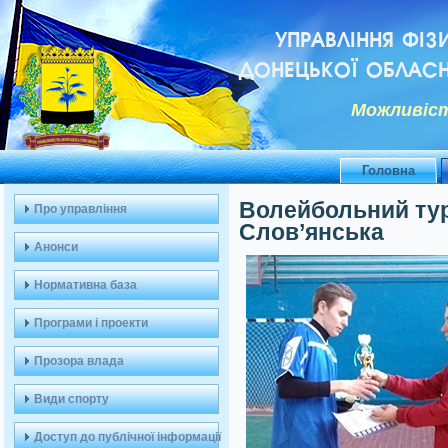
УПРАВЛІННЯ ФІЗ
ДОНЕЦЬКОЇ ОБЛАСН
Можливiст
Головна
Волейбольний тур
Про управління
Слов’янська
Анонси
Нормативна база
Програми і проекти
Прозора влада
Види спорту
Доступ до публічної інформації