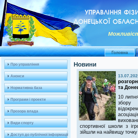
УПРАВЛІННЯ ФІЗ
ДОНЕЦЬКОЇ ОБЛАСН
Можливiст
Головна
Новини
Про управління
13.07.202
Анонси
розгорн
та Доне
Нормативна база
10 липн
Програми і проекти
збору
відокре
Прозора влада
асоціац
вихова
Види спорту
спортивної школи з ігр
зійшли на найвищу точку 
Доступ до публічної інформації