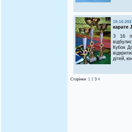
19.10.202
карате 
З 16 п
відбули
Кубок Д
відкрити
дітей, юн
Сторінки:
1
2
3
4