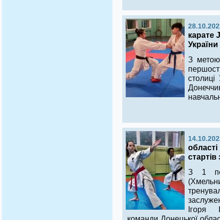
28.10.202
карате 
України
З метою 
першост
столиці 
Донечч
навчальн
14.10.202
області
стартів
З 1 по
(Хмельн
тренув
заслуже
Ігоря 
команди Донецької облас