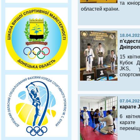
та юніор
областей країни.
18.04.202
п’єдест
Дніпроп
15 квітн
Кубок Д
JKS, 
спортсмен
07.04.202
карате 
6 квітн
карат
переміще