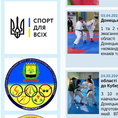
03.04.202
Донецьк
1 та 2 
змаганн
област
Донець
«командн
юнаків т
24.03.202
області
до Кубк
З 10 п
навчал
Донецьк
підгото
який ВГ