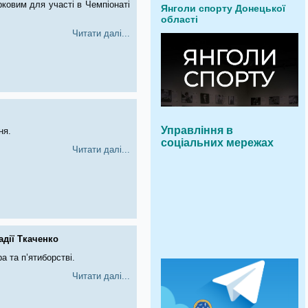
ірковим для участі в Чемпіонаті
Янголи спорту Донецької
області
Читати далі...
Управління в
ня.
соціальних мережах
Читати далі...
адії Ткаченко
а та п’ятиборстві.
Читати далі...