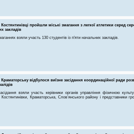
 Костянтинівці пройшли міські змагання з легкої атлетики серед се
х закладів
маганнях взяли участь 130 студентів із п'яти начальних закладів.
 Краматорську відбулося виїзне засідання координаційної ради розв
валідів
засідання взяли участь керівники органів управління фізичною культ
 Костянтинівки, Краматорська, Слов’янського району і представники гро