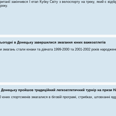
итанії закінчився І етап Кубку Світу з велоспорту на треку, який є відб
 року.
ьогодні в Донецьку завершилися змагання юних важкоатлетів
 змагань стали юнаки та дівчата 1999-2000 та 2001-2002 років народжен
 Донецьку пройшов традиційний легкоатлетичний турнір на призи Н
0 юних спортсменів змагалися
в біговій програмі,
стрибках, штовханні ядр