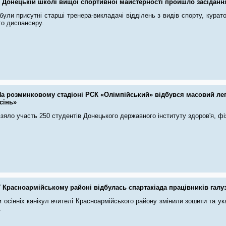
 Донецькій школі вищої спортивної майстерності пройшло засіданн
були присутні старші тренера-викладачі відділень з видів спорту, курат
го диспансеру.
На розминковому стадіоні РСК «Олімпійський» відбувся масовий лег
сінь»
взяло участь 250 студентів Донецького державного інституту здоров'я, фі
 Красноармійському районі відбулась спартакіада працівників галуз
 осінніх канікул вчителі Красноармійського району змінили зошити та ук
.