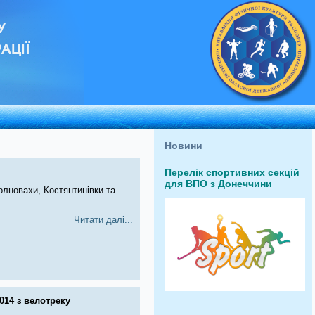
У
АЦІЇ
Новини
Перелік спортивних секцій
для ВПО з Донеччини
олновахи, Костянтинівки та
Читати далі...
014 з велотреку