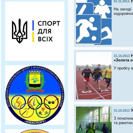
У
01.11.2013
На заході 
оздоровчо
31.10.2013
«Золота о
У пробігу 
У
31.10.2013
З початком
та ракетки