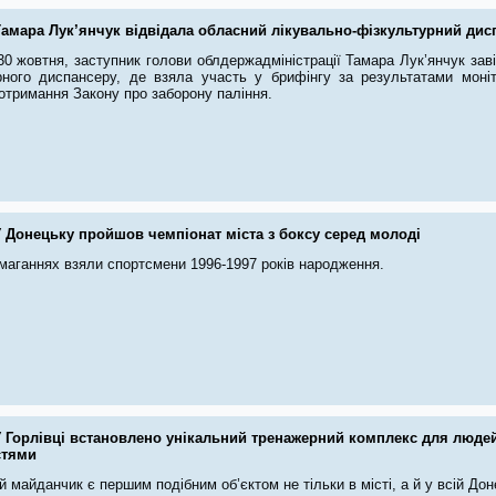
Тамара Лук’янчук відвідала обласний лікувально-фізкультурний дис
30 жовтня, заступник голови облдержадміністрації Тамара Лук’янчук зав
рного диспансеру, де взяла участь у брифінгу за результатами моні
отримання Закону про заборону паління.
У Донецьку пройшов чемпіонат міста з боксу серед молоді
змаганнях взяли спортсмени 1996-1997 років народження.
У Горлівці встановлено унікальний тренажерний комплекс для люд
стями
 майданчик є першим подібним об’єктом не тільки в місті, а й у всій Доне