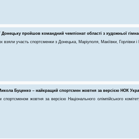
У Донецьку пройшов командний чемпіонат області з художньої гімна
х взяли участь спортсменки з Донецька, Маріуполя, Макіївки, Горлівки і
Микола Буценко – найкращий спортсмен жовтня за версією НОК Укра
 спортсменом жовтня за версією Національного олімпійського комітет