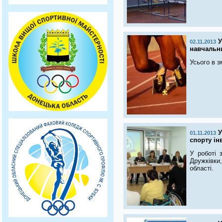
У
02.11.2013
навчальни
Усього в з
У
01.11.2013
спорту ін
У роботі 
Дружківки,
області.