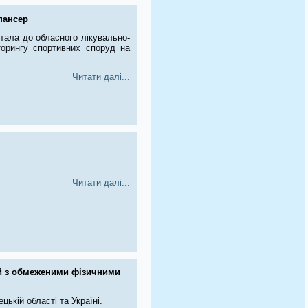
пансер
італа до обласного лікувально-
торингу спортивних споруд на
Читати далі...
Читати далі...
ей з обмеженими фізичними
цькій області та Україні.