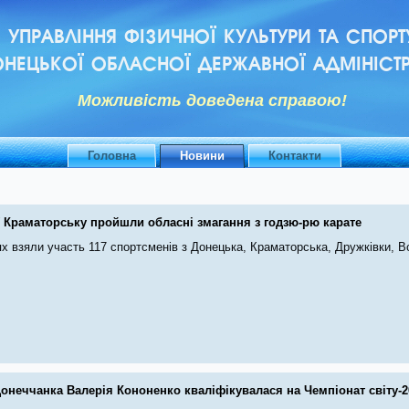
УПРАВЛІННЯ ФІЗИЧНОЇ КУЛЬТУРИ ТА СПОРТ
НЕЦЬКОЇ ОБЛАСНОЇ ДЕРЖАВНОЇ АДМІНІСТР
Можливiсть доведена справою!
Головна
Новини
Контакти
 Краматорську пройшли обласні змагання з годзю-рю карате
х взяли участь 117 спортсменів з Донецька, Краматорська, Дружківки, В
онеччанка Валерія Кононенко кваліфікувалася на Чемпіонат світу-2