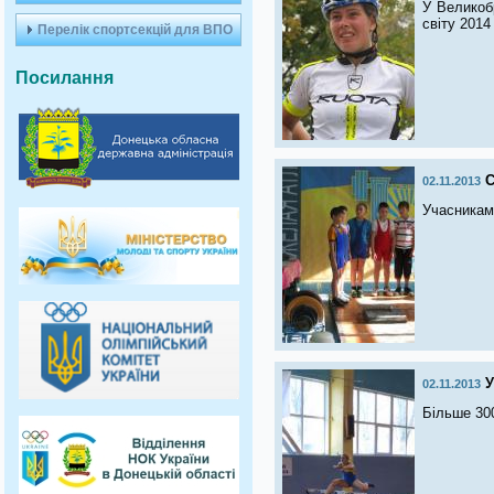
У Великобр
світу 2014
Перелік спортсекцій для ВПО
Посилання
С
02.11.2013
Учасниками
У
02.11.2013
Більше 30