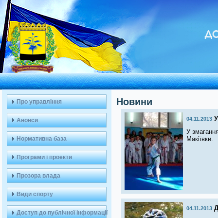
ДО
Новини
Про управління
У
04.11.2013
Анонси
У змагання
Нормативна база
Макіївки.
Програми і проекти
Прозора влада
Види спорту
Д
04.11.2013
Доступ до публічної інформації