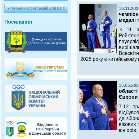
Перелік спортсекцій для ВПО
18.11.202
чемпіона
медалі т
Посилання
З 11 п
Рейк’ян
пауерлі
вирішаль
Всесвіт
2025 року в китайському м
15.05.202
області
Європи 
7-12 тр
відбувся
де збірн
вікових 
юніорів, 