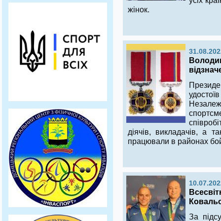
усіх кра
жінок.
31.08.202
Володим
відзнач
Президе
удостої
Незалеж
спортс
співробі
діячів, викладачів, а та
працювали в районах бой
10.07.202
Всесвіт
Ковальо
За підс