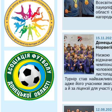
Всесвітн
пауерліф
області 
нагороди
15.11.202
Донецьк
Норвегі
Низко
відзна
чемпіон
чолові
листопа
Турнір став найважливі
адже його учасники змага
а й за ліцензії для участі 
12.08.202