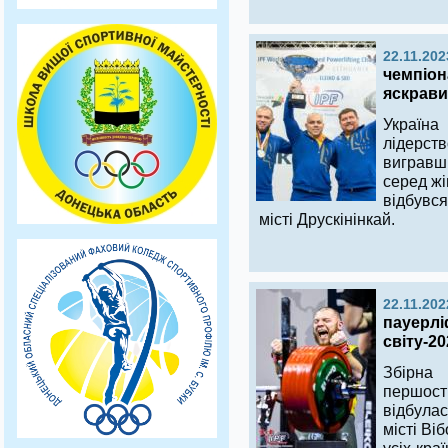
22.11.202
чемпіон
яскрав
Україн
лідерст
вигравши
серед жі
відбувся
місті Друскінінкай.
22.11.202
пауерлі
світу-20
Збірна 
першост
відбулас
місті Ві