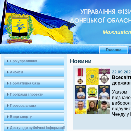
УПРАВЛІННЯ ФІЗ
ДОНЕЦЬКОЇ ОБЛАСН
Можливiст
Головна
Новини
Про управління
22.09.202
Анонси
Всесвіт
держав
Нормативна база
Указом
Програми і проекти
відзнач
виборол
Прозора влада
відбули
Ченду у 
Види спорту
Доступ до публічної інформації