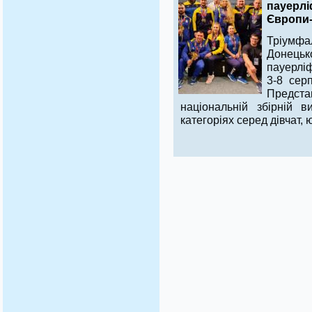
пауерлі
Європи-
Тріумф
Донецьк
пауерліф
3-8 сер
Предста
національній збірній в
категоріях серед дівчат, ю