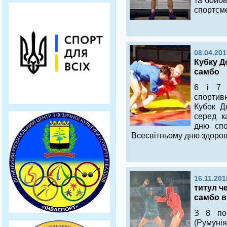
та бойов
спортсме
08.04.201
Кубку Д
самбо
6 і 7 
спортивн
Кубок Д
серед к
дню спо
Всесвітньому дню здоров
16.11.201
титул ч
самбо в
З 8 по
(Румун