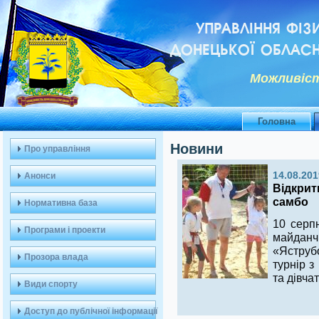
УПРАВЛІННЯ ФІЗ
ДОНЕЦЬКОЇ ОБЛАСН
Можливiст
Головна
Новини
Про управління
14.08.201
Анонси
Відкрит
самбо
Нормативна база
10 серпн
Програми і проекти
майданч
«Яструбо
Прозора влада
турнір з
та дівча
Види спорту
Доступ до публічної інформації