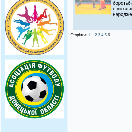
боротьб
присвяч
народже
Сторінки:
1
...
2
3
4
5
6