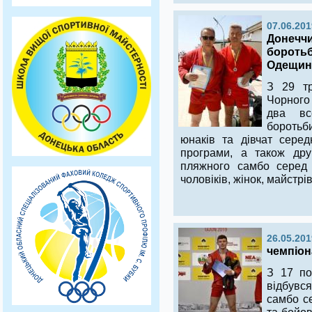
07.06.201
Донеччи
боротьб
Одещин
З 29 т
Чорного
два вс
боротьб
юнаків та дівчат серед
програми, а також друг
пляжного самбо серед ю
чоловіків, жінок, майстрів
26.05.201
чемпіон
З 17 по
відбув
самбо се