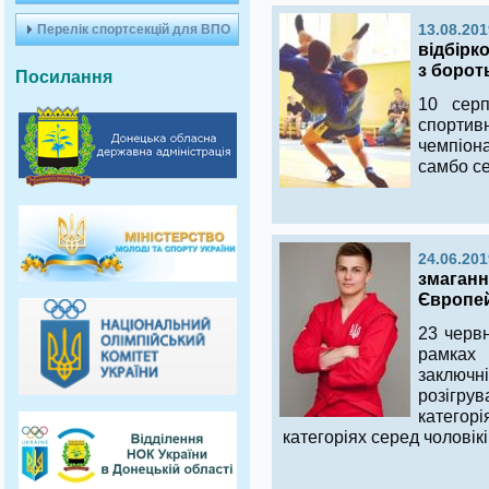
Перелік спортсекцій для ВПО
13.08.201
відбірк
з борот
Посилання
10 серп
спорти
чемпіон
самбо се
24.06.201
змаганн
Європей
23 червн
рамках 
заключн
розігр
катего
категоріях серед чоловікі