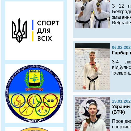
З 12 по
Белград
змаганн
Belgrade
06.02.202
Гарбар п
3-4 лю
відбулис
тхеквонд
19.01.202
України
(ВТФ)
Провід
спортив