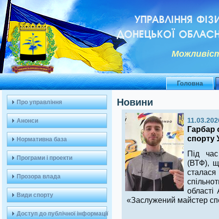
УПРАВЛІННЯ ФІЗ
ДОНЕЦЬКОЇ ОБЛАСН
Можливiст
Головна
Новини
Про управління
11.03.202
Анонси
Гарбар 
спорту 
Нормативна база
Під час
Програми і проекти
(ВТФ), щ
сталася
Прозора влада
спільно
області
Види спорту
«Заслужений майстер спо
Доступ до публічної інформації