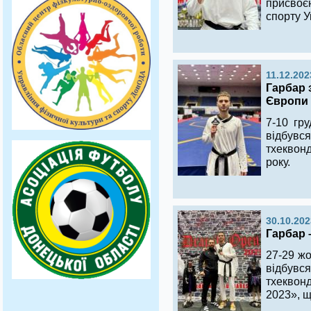
присво
спорту У
11.12.202
Гарбар 
Європи 
7-10 гру
відбувс
тхеквонд
року.
30.10.202
Гарбар 
27-29 жо
відбувс
тхеквон
2023», щ