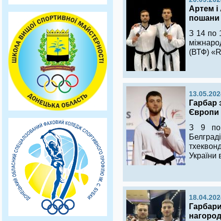
Артем і
пошани 
З 14 по 
міжнарод
(ВТФ) «R
13.05.202
Гарбар 
Європи 
З 9 по
Белгра
тхеквон
України 
18.04.202
Гарбари
нагород