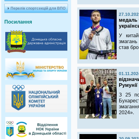
Перелік спортсекцій для ВПО
27.10.202
медаль ч
Посилання
українс
У китай
змагань 
став бр
01.11.202
відзнач
Румунії
З 25 п
Бухарес
змаганн
2024».
20.09.202