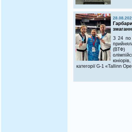
28.08.202
Гарбари
змаганн
З 24 по
прийнял
(ВТФ)
олімпій
юніорі
категорії G-1 «Tallinn Op