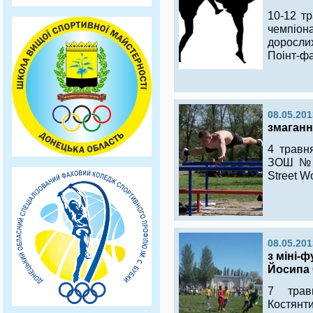
10-12 т
чемпіона
дорослих
Поінт-фа
08.05.201
змаганн
4 травн
ЗОШ № 5
Street W
08.05.201
з міні-
Йосипа
7 трав
Костянти