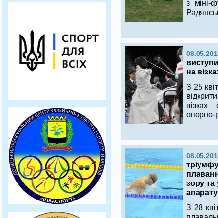
з міні-
Радянсь
08.05.201
виступи
на візка
З 25 кві
відкрит
візках
опорно-р
08.05.201
тріумфу
плаванн
зору та
апарату
З 28 кві
плавал