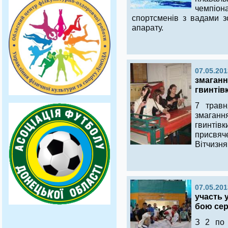
чемпіо
спортсменів з вадами з
апарату.
07.05.201
змаганн
гвинтів
7 травн
змаган
гвинтівк
присвяче
Вітчизнян
07.05.201
участь 
бою сер
З 2 по 