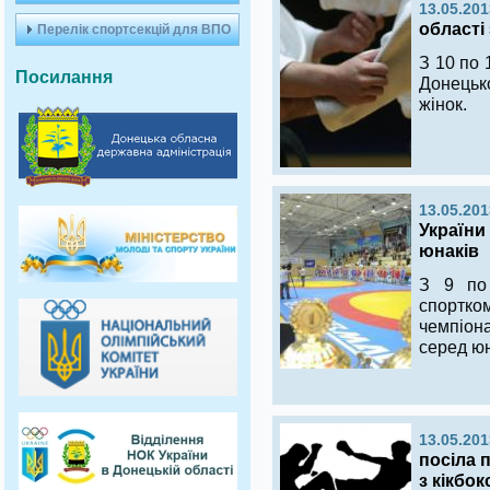
13.05.201
області 
Перелік спортсекцій для ВПО
З 10 по 
Посилання
Донецько
жінок.
13.05.201
України
юнаків
З 9 по
спортк
чемпіона
серед юн
13.05.201
посіла 
з кікбо