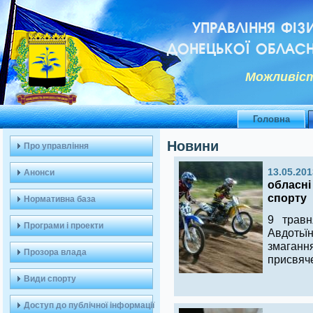
УПРАВЛІННЯ ФІЗ
ДОНЕЦЬКОЇ ОБЛАСН
Можливiст
Головна
Новини
Про управління
13.05.201
Анонси
обласні
спорту
Нормативна база
9 травн
Програми і проекти
Авдоть
змаган
Прозора влада
присвяч
Види спорту
Доступ до публічної інформації