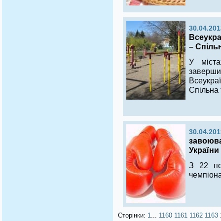
30.04.201
Всеукра
– Спіль
У міста
завер
Всеукраї
Спільн
а
30.04.201
завоюва
України
З 22 по
чемпіона
Сторінки:
1
...
1160
1161
1162
1163