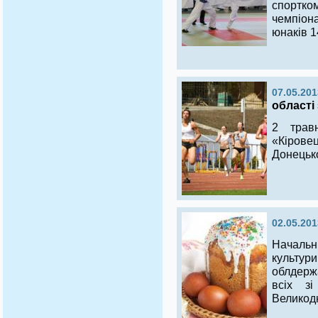
спортко
чемпіон
юнаків 1
07.05.201
області 
2 трав
«Кіров
Донецько
02.05.201
Начальн
культ
облдерж
всіх з
Великод