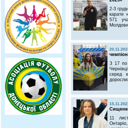
2-3 груд
карате 
571 уч
Молдови
20.11.202
чемпіон
З 17 п
Чернівці
серед к
доросли
15.11.202
Сищенко
11 лис
Онтарі