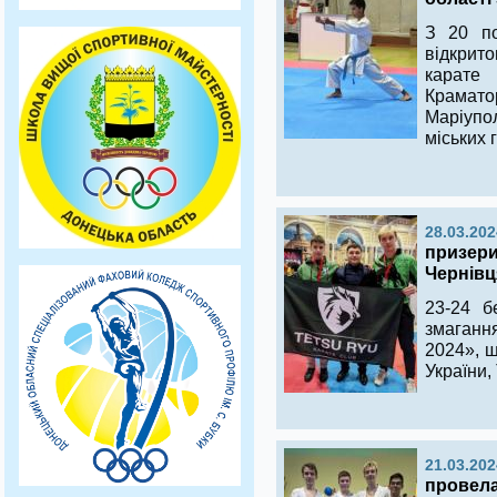
З 20 по
відкрит
карат
Крамато
Маріупол
міських 
28.03.202
призери
Чернівц
23-24 б
змаганн
2024», щ
України,
21.03.202
провела