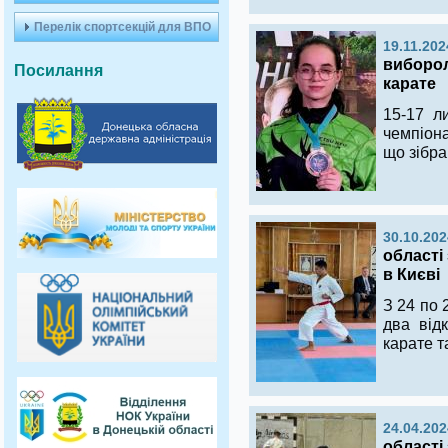
Перелік спортсекцій для ВПО
19.11.202
виборол
Посилання
карате
15-17 л
ч
емпіона
що зібра
30.10.202
області
в Києві
З 24 по 
два від
карате т
24.04.202
області 