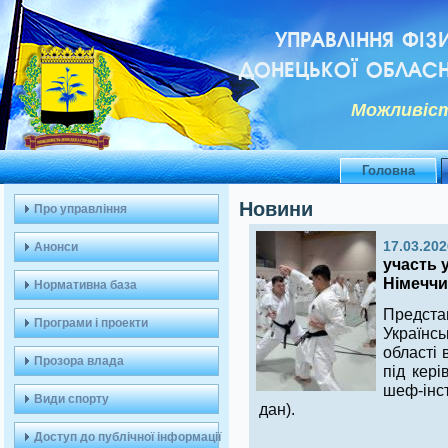
УПРАВЛІННЯ ФІЗ
ДОНЕЦЬКОЇ ОБЛАСН
Можливiст
Головна
Новини
Про управління
17.03.202
Анонси
участь 
Німеччи
Нормативна база
Предста
Програми і проекти
Українс
області 
Прозора влада
під кер
шеф-інст
Види спорту
дан).
Доступ до публічної інформації