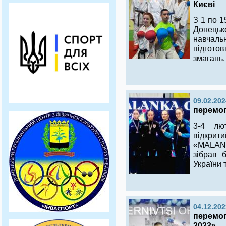
Києві
З 1 по 1
Донець
навчал
підгото
змагань.
09.02.202
перемог
3-4 лю
відкрит
«MALANK
зібрав 
України 
04.12.202
перемог
2023»