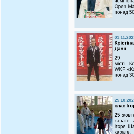
чемпіон
Open Mar
понад 50
01.11.202
Крістін
Данії
29 ж
місті К
WKF «Ka
понад 30
25.10.202
клас Іг
25 жовт
карате 
Ігоря Ш
карате.