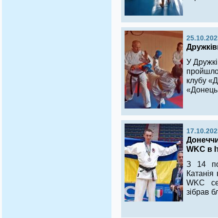
25.10.202
Дружків
У Дружкі
пройшло
клубу «Д
«Донець
17.10.202
Донеччи
WKC в Іт
З 14 по
Катанія 
WKC сер
зібрав бл