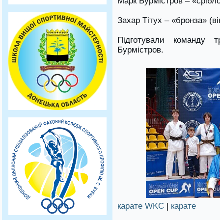
Марк Бурмістров – «срібло
Захар Тітух – «бронза» (вік
Підготували команду 
Бурмістров.
карате WKC
|
карате