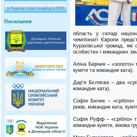
Перелік спортсекцій для ВПО
Посилання
область у складі націон
чемпіонаті Європи предс
Курахівської громад, як
особистих і командних зм
Аліна Берник – «золото» т
куміте та командне ката).
Дар’я Бєляєва – два «сріб
командне ката).
Софія Бичик – «срібло» т
років, командне ката, куміт
Софія Руфф – «срібло» та
командне куміте, вікова гру