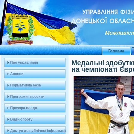
УПРАВЛІННЯ ФІЗ
ДОНЕЦЬКОЇ ОБЛАСН
Можливiст
Головна
Медальні здобутк
Про управління
на чемпіонаті Євр
Анонси
Нормативна база
Програми і проекти
Прозора влада
Види спорту
Доступ до публічної інформації