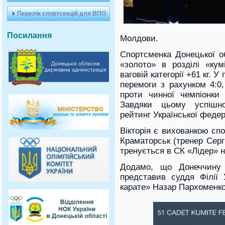
Перелік спортсекцій для ВПО
Посилання
Молдови.
Спортсменка Донецької об
«золото» в розділі «кум
ваговій категорії +61 кг.
перемоги з рахунком 4:0
проти чинної чемпіонки 
Завдяки цьому успішн
рейтинг Української федера
Вікторія є вихованкою сп
Краматорськ (тренер Серг
тренується в СК «Лідер» н
Додамо, що Донеччину 
представив суддя Філії
карате» Назар Пархоменк