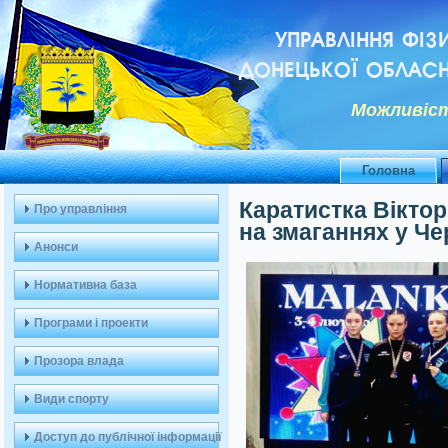
УПРАВЛІННЯ ФІЗ
ДОНЕЦЬКОЇ ОБЛАСН
Можливiст
Головна
Каратистка Вікто
Про управління
на змаганнях у Че
Анонси
Нормативна база
Програми і проекти
Прозора влада
Види спорту
Доступ до публічної інформації