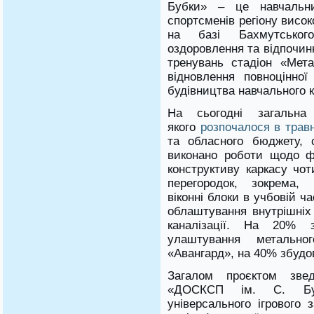
Бубки» – це навчальни
спортсменів регіону висок
на базі Бахмутськог
оздоровлення та відпочин
тренувань стадіон «Мет
відновлення повноцінної
будівництва навчального к
На сьогодні загальна 
якого
розпочалося в травн
та обласного бюджету, 
виконано роботи щодо ф
конструктиву каркасу чот
перегородок, зокрема, 
віконні блоки в учбовій ча
облаштування внутрішніх
каналізації. На 20% 
улаштування метально
«Авангард», на 40% збудов
Загалом проєктом зве
«ДОСКСП ім. С. Бубк
універсального ігрового 