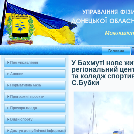
УПРАВЛІННЯ ФІЗ
ДОНЕЦЬКОЇ ОБЛАСН
Можливiст
Головна
У Бахмуті нове ж
Про управління
регіональний цен
Анонси
та коледж спорти
С.Бубки
Нормативна база
Програми і проекти
Прозора влада
Види спорту
Доступ до публічної інформації