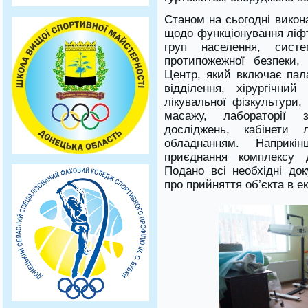
Станом на сьогодні викон
щодо функціонування ліф
груп населення, систе
протипожежної безпеки, в
Центр, який включає пала
відділення, хірургічний
лікувальної фізкультури, 
масажу, лабораторії за
досліджень, кабінети л
обладнанням. Наприкі
приєднання комплексу 
Подано всі необхідні до
про прийняття об’єкта в е