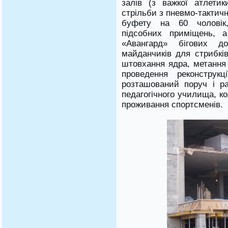
залів (з важкої атлетик
стрільби з пневмо-тактично
буфету на 60 чоловік,
підсобних приміщень, а
«Авангард» бігових до
майданчиків для стрибків
штовхання ядра, метання
проведення реконструкц
розташований поруч і р
педагогічного училища, к
проживання спортсменів.