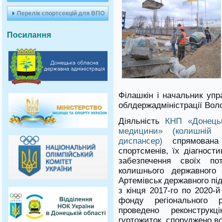
Перелік спортсекцій для ВПО
Посилання
Філашкін і начальник упр
облдержадміністрації Во
Діяльність
КНП «Донецьк
медицини» (колишній О
диспансер)
спрямована 
спортсменів, їх діагности
забезпечення своїх п
колишнього державного 
Артемівськ державного пі
з кінця 2017-го по 2020-
фонду регіонального 
проведено реконструкц
гуртожиток, споруджено во