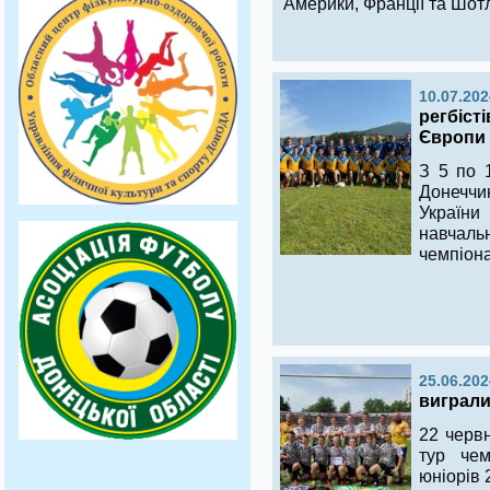
Америки, Франції та Шотл
10.07.202
регбіст
Європи з
З 5 по 
Донеччи
Україн
навчал
чемпіона
25.06.202
виграли
22 червн
тур чем
юніорів 