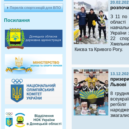
20.02.202
розпоча
Перелік спортсекцій для ВПО
З 11 по
Посилання
област
навчал
України 
22 спор
Хмельниц
Києва та Кривого Рогу.
13.12.202
призери
Львові
8 грудн
всеукраї
регбілі
народже
змагалис