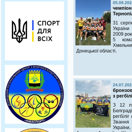
05.09.202
чемпіона
Тернопі
31 серп
України
2009 рок
5 кома
Хмельн
Донецької області.
24.07.202
бронзов
з регбіл
З 12 п
Белгра
регбіліг
Звання 
України,