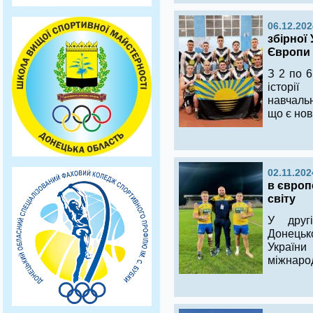
06.12.202
збірної
Європи з
З 2 по 6
історії
навчальн
що є но
02.11.202
в європ
світу
У друг
Донецько
Україн
міжнарод