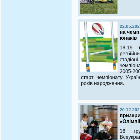
22.05.202
на чемп
юнаків
18-19 
регбій
стадіон
чемпіона
2005-200
старт чемпіонату Украї
років народження.
20.12.202
призери
«Олімпій
16 гр
Всеукраї