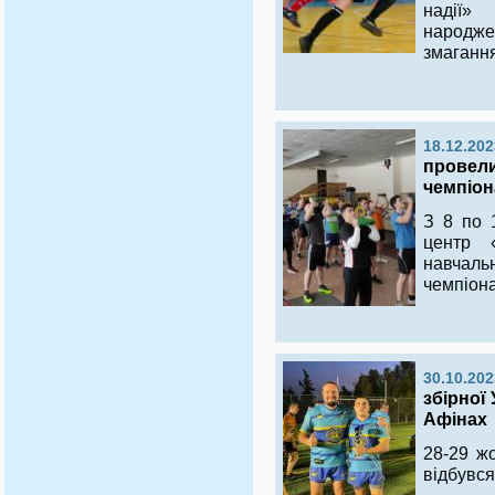
надії»
народже
змагання
18.12.202
провели
чемпіон
З 8 по 
центр 
навчаль
чемпіона
30.10.202
збірної
Афінах
28-29 жо
відбувся