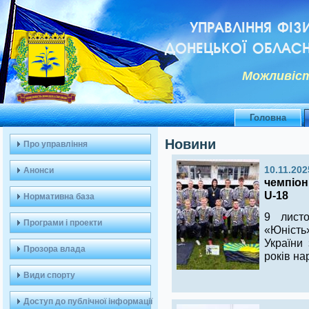
УПРАВЛІННЯ ФІЗ
ДОНЕЦЬКОЇ ОБЛАСН
Можливiст
Головна
Новини
Про управління
10.11.202
Анонси
чемпіон 
U-18
Нормативна база
9 листо
Програми і проекти
«Юність»
України 
Прозора влада
років на
Види спорту
Доступ до публічної інформації