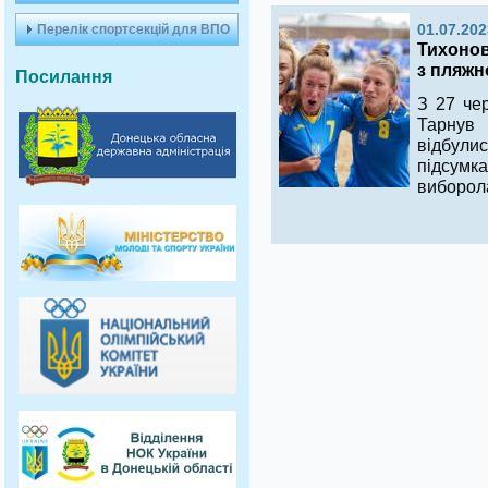
Перелік спортсекцій для ВПО
01.07.202
Тихонов
з пляжн
Посилання
З 27 че
Тарнув 
відбули
підсумк
виборола