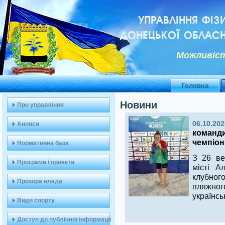
УПРАВЛІННЯ ФІЗ
ДОНЕЦЬКОЇ ОБЛАСН
Можливiст
Головна
Новини
Про управління
06.10.202
Анонси
команди
чемпіон
Нормативна база
З 26 ве
Програми і проекти
місті А
клубного
Прозора влада
пляжног
українсь
Види спорту
Доступ до публічної інформації