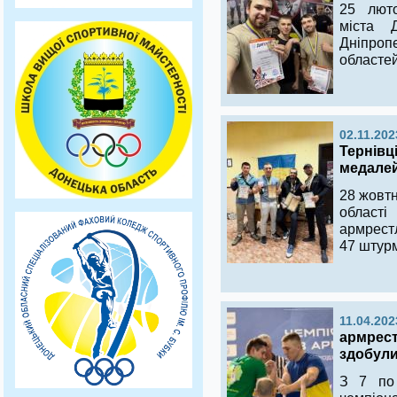
25 люто
міста 
Дніпропе
областей
02.11.202
Тернівц
медале
28 жовтн
област
армрест
47 штурм
11.04.202
армрест
здобули
З 7 по 