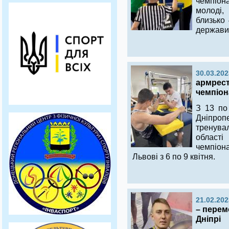
чемпіон
молоді,
близько 
держави
30.03.202
армрест
чемпіон
З 13 по
Дніпро
тренув
област
чемпіон
Львові з 6 по 9 квітня.
21.02.202
– перем
Дніпрі