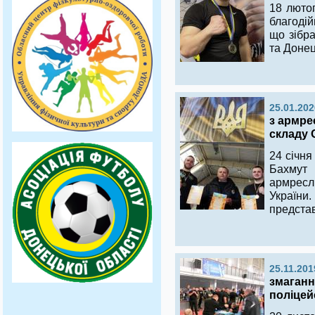
18 лютог
благоді
що зібра
та Донец
25.01.202
з армре
складу 
24 січня
Бахмут 
армресл
України
представ
25.11.201
змаганн
поліцей