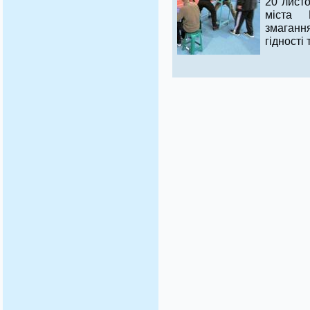
20 лист
міста 
змаганн
гідності