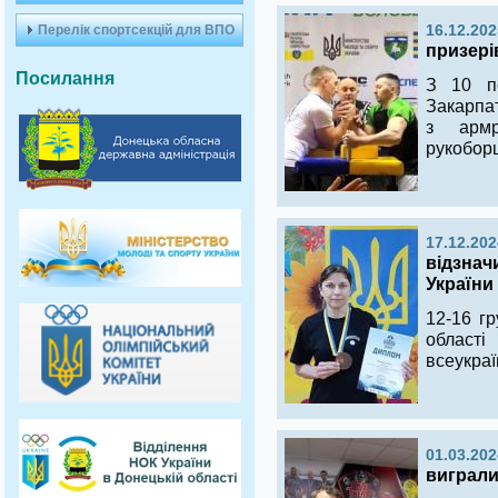
Перелік спортсекцій для ВПО
16.12.202
призері
Посилання
З 10 п
Закарпат
з армр
рукоборці
17.12.202
відзнач
України
12-16 г
област
всеукраї
01.03.202
виграли