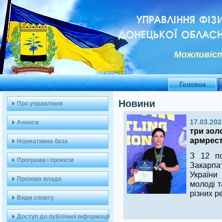
УПРАВЛІННЯ ФІЗ
ДОНЕЦЬКОЇ ОБЛАСН
Можливiст
Головна
Новини
Про управління
17.03.202
Анонси
три зол
армрест
Нормативна база
З 12 п
Програми і проекти
Закарпа
України
Прозора влада
молоді т
різних ре
Види спорту
Доступ до публічної інформації