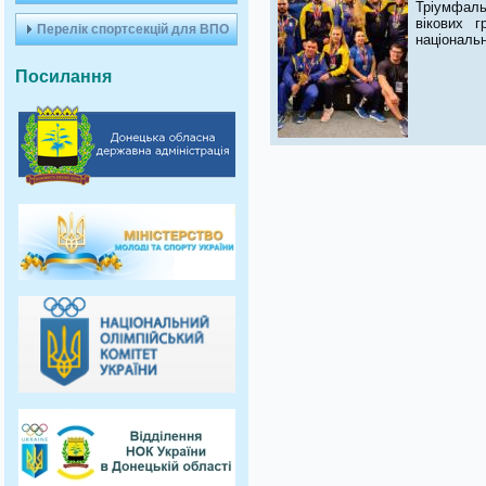
Тріумфаль
вікових 
Перелік спортсекцій для ВПО
національн
Посилання