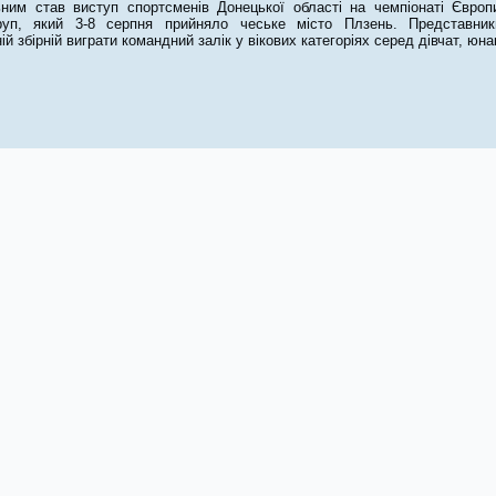
ним став виступ спортсменів Донецької області на чемпіонаті Європ
груп, який 3-8 серпня прийняло чеське місто Плзень. Представни
ій збірній виграти командний залік у вікових категоріях серед дівчат, юнакі