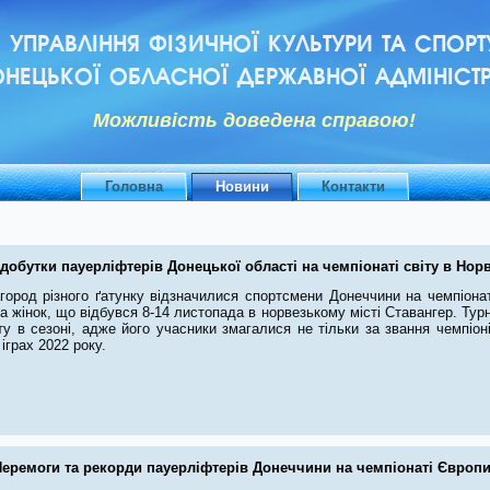
УПРАВЛІННЯ ФІЗИЧНОЇ КУЛЬТУРИ ТА СПОРТ
НЕЦЬКОЇ ОБЛАСНОЇ ДЕРЖАВНОЇ АДМІНІСТР
Можливiсть доведена справою!
Головна
Новини
Контакти
добутки пауерліфтерів Донецької області на чемпіонаті світу в Норв
город різного ґатунку відзначилися спортсмени Донеччини на чемпіонат
та жінок, що відбувся 8-14 листопада в норвезькому місті Ставангер. Тур
у в сезоні, адже його учасники змагалися не тільки за звання чемпіонів
 іграх 2022 року.
еремоги та рекорди пауерліфтерів Донеччини на чемпіонаті Європи-