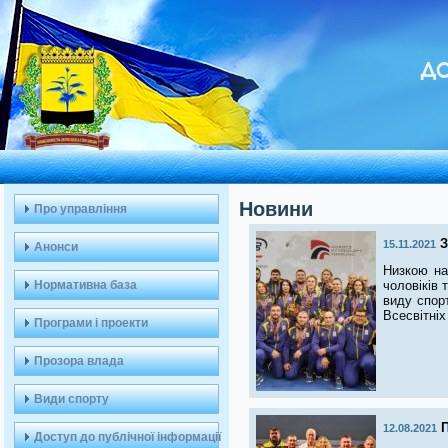
ДО
Новини
Про управління
З
15.11.2021
Анонси
Низкою на
Нормативна база
чоловіків 
виду спорт
Всесвітніх
Програми і проекти
Прозора влада
Види спорту
П
12.08.2021
Доступ до публічної інформації