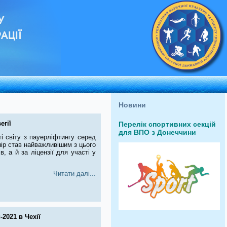
У
АЦІЇ
Новини
егії
Перелік спортивних секцій
для ВПО з Донеччини
і світу з пауерліфтингу серед
нір став найважливішим з цього
, а й за ліцензії для участі у
Читати далі...
2021 в Чехії