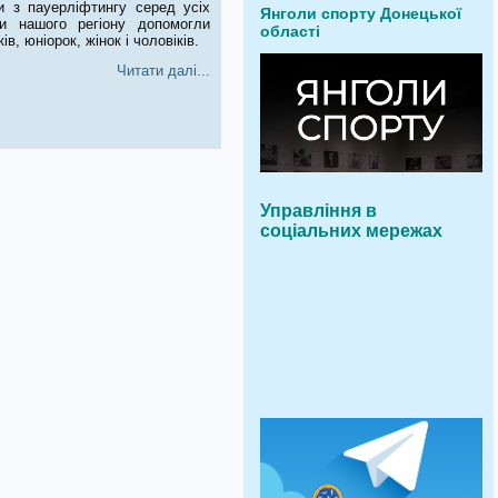
и з пауерліфтингу серед усіх
Янголи спорту Донецької
ки нашого регіону допомогли
області
в, юніорок, жінок і чоловіків.
Читати далі...
Управління в
соціальних мережах