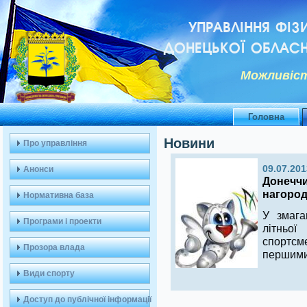
УПРАВЛІННЯ ФІЗ
ДОНЕЦЬКОЇ ОБЛАСН
Можливiст
Головна
Новини
Про управління
09.07.201
Анонси
Донеччи
нагоро
Нормативна база
У змага
Програми і проекти
літньо
спортсм
Прозора влада
першими
Види спорту
Доступ до публічної інформації