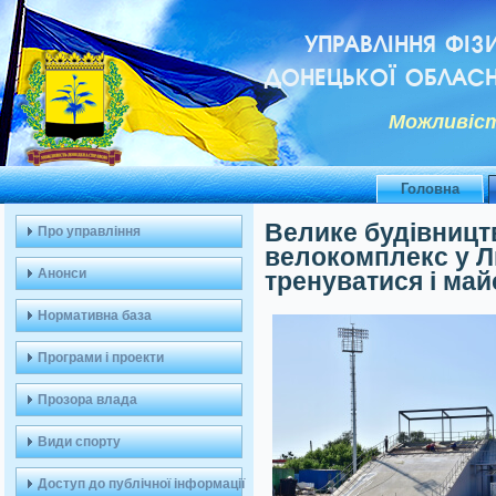
УПРАВЛІННЯ ФІЗ
ДОНЕЦЬКОЇ ОБЛАСН
Можливiст
Головна
Велике будівницт
Про управління
велокомплекс у Л
Анонси
тренуватися і май
Нормативна база
Програми і проекти
Прозора влада
Види спорту
Доступ до публічної інформації