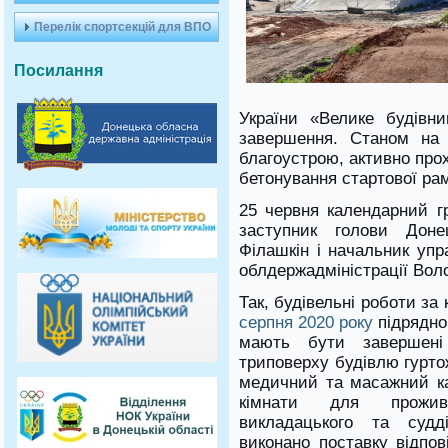
Перелік спортсекцій для ВПО
Посилання
України «Велике будівн
завершення. Станом на 
благоустрою, активно про
бетонування стартової ра
25 червня календарний г
заступник голови Донец
Філашкін і начальник упр
облдержадміністрації Во
Так, будівельні роботи з
серпня 2020 року
підрядно
мають бути завершені
триповерху будівлю гурто
медичний та масажний ка
кімнати для прожива
викладацького та судді
виконано поставку відпов