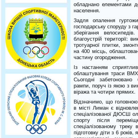
обладнано елементами д
населення.
Задля опалення гуртожи
господарську споруду з г
зберігання велосипеді
благоустрій території: в
тротуарної плитки, змонт
на 400 місць, облаштован
частину огородження.
Із настанням сприятли
облаштування траси BMX 
Сьогодні забетоновано 
рампи, поруч із якою з в
віража та чотири прямих.
Відзначимо, що головною
в місті Лиман є відновле
спеціалізованої ДЮСШ олі
спорту після перемі
спеціалізованому треку
підготовку діти з 6 років,