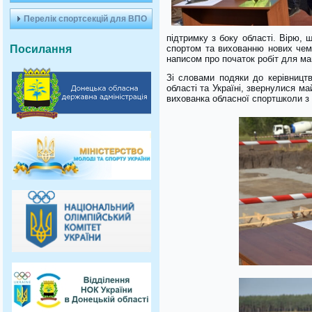
Перелік спортсекцій для ВПО
підтримку з боку області. Вірю,
Посилання
спортом та вихованню нових чемп
написом про початок робіт для ма
Зі словами подяки до керівницт
області та Україні, звернулися м
вихованка обласної спортшколи з