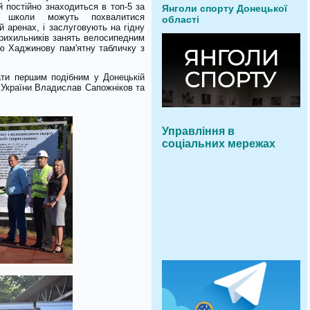
й постійно знаходиться в топ-5 за
Янголи спорту Донецької
і школи можуть похвалитися
області
й аренах, і заслуговують на гідну
прихильників занять велосипедним
ію Хаджинову пам'ятну табличку з
ати першим подібним у Донецькій
ї України Владислав Сапожніков та
Управління в
соціальних мережах