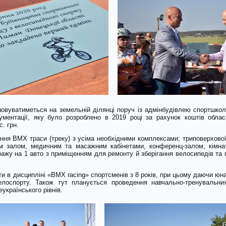
вуватиметься на земельній ділянці поруч із адмінбудівлею спортшколи
кументації, яку було розроблено в 2019 році за рахунок коштів облас
. грн.
ня ВМХ траси (треку) з усіма необхідними комплексами; триповерхової
м залом, медичним та масажним кабінетами, конференц-залом, кімна
ражу на 1 авто з приміщенням для ремонту й зберігання велосипедів та г
и в дисципліні «ВМХ racing» спортсменів з 8 років, при цьому даючи юна
елоспорту. Також тут планується проведення навчально-тренувальних
українського рівнів.