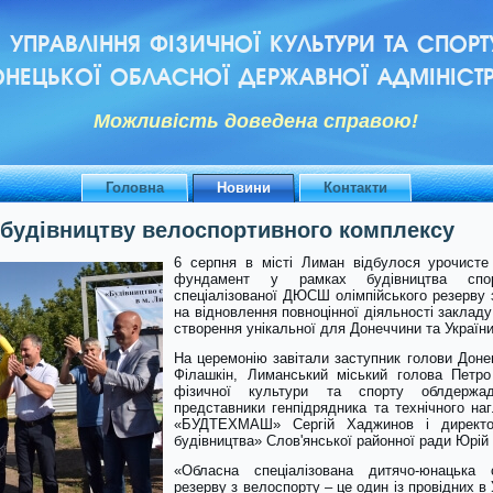
УПРАВЛІННЯ ФІЗИЧНОЇ КУЛЬТУРИ ТА СПОРТ
НЕЦЬКОЇ ОБЛАСНОЇ ДЕРЖАВНОЇ АДМІНІСТР
Можливiсть доведена справою!
Головна
Новини
Контакти
 будівництву велоспортивного комплексу
6 серпня в місті Лиман відбулося урочисте
фундамент у рамках будівництва спор
спеціалізованої ДЮСШ олімпійського резерву 
на відновлення повноцінної діяльності заклад
створення унікальної для Донеччини та Україн
На церемонію завітали заступник голови Доне
Філашкін, Лиманський міський голова Петро
фізичної культури та спорту облдержад
представники генпідрядника та технічного на
«БУДТЕХМАШ» Сергій Хаджинов і директор
будівництва» Слов'янської районної ради Юрій
«Обласна спеціалізована дитячо-юнацька 
резерву з велоспорту – це один із провідних в