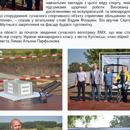
навчальних закладів з цього виду спорту, яки
підсумками щорічної роботи. Вихованц
досягненнями на всеукраїнській та міжнародні
 що спорудження сучасного спортивного об'єкту сприятиме збільшенню 
іонів», – сказав у вітальному слові Вадим Філашкін. Він вручив Серг
йбутнього закріплення на фасаді будівлі гуртожитку.
ва області за початок зведення сучасного велотреку BMX, що має ст
айстер спорту України міжнародного класу з міста Куп'янськ, член збірно
 міста Лиман Альона Парфьонова.