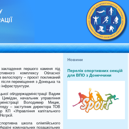
У
АЦІЇ
Новини
 закладення першого каменя під
Перелік спортивних секцій
тивного комплексу Обласної
для ВПО з Донеччини
з велоспорту – проєкт покликаний
у після переміщення з Донецька та
и інфраструктури.
цької облдержадміністрації Вадим
 Цимідан, начальник управління
міністрації Володимир Мицик,
гляду – заступник директора ТОВ
 КП «Управління капітального
 Нєгрєй.
спортивна школа олімпійського
 Україні комунальних позашкільних