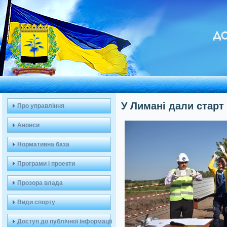
ДО
У Лимані дали старт
Про управління
Анонси
Нормативна база
Програми і проекти
Прозора влада
Види спорту
Доступ до публічної інформації