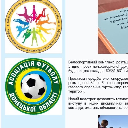
Велоспортивний комплекс розташо
Згідно проєктно-кошторисної до
будівництва складає 60351,531 тис
Проєктом передбачено: споруджен
розміщення 52 осіб, тренажерни
газового опалення гуртожитку, га
території.
Новий велотрек дозволить готуват
виступу в інших дисциплінах в
команди, змагань обласного та все