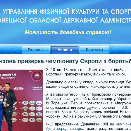
УПРАВЛІННЯ ФІЗИЧНОЇ КУЛЬТУРИ ТА СПОРТ
НЕЦЬКОЇ ОБЛАСНОЇ ДЕРЖАВНОЇ АДМІНІСТР
Можливiсть доведена справою!
Головна
Новини
Контакти
нзова призерка чемпіонату Європи з бороть
З 10 по 16 лютого в Римі (Італія) відбувся
боротьби: греко-римської, вільної та жіночої.
Донецьку область у складі збірної команди Ук
школи вищої спортивної майстерності, у активі
У ваговій категорії 72 кг бронзовою призерко
Махиня) – заслужений майстер спорту України,
із Торецька. Перше протистояння з білорус
спортсменка виграла дуже впевнено – 8:0, 
впертої боротьби поступилась росіянці Наталі
«бронзу» Аліна з рахунком 6:0 перемогла Мерв
Інші представники Донеччини, які
на чемпіон
були серед кращих
, цього разу не змогли 