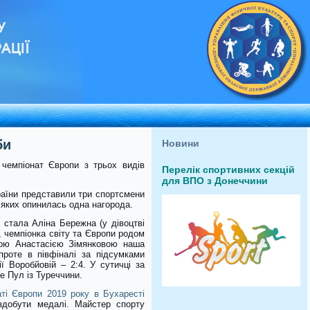
У
АЦІЇ
би
Новини
 чемпіонат Європи з трьох видів
Перелік спортивних секцій
для ВПО з Донеччини
раїни представили три спортсмени
 яких опинилась одна нагорода.
ю стала Аліна Бережна (у дівоцтві
 чемпіонка світу та Європи родом
кою Анастасією Зімянковою наша
проте в півфіналі за підсумками
ї Воробйовій – 2:4. У сутичці за
е Пул із Туреччини.
аті Європи 2019 року в Бухаресті
здобути медалі. Майстер спорту