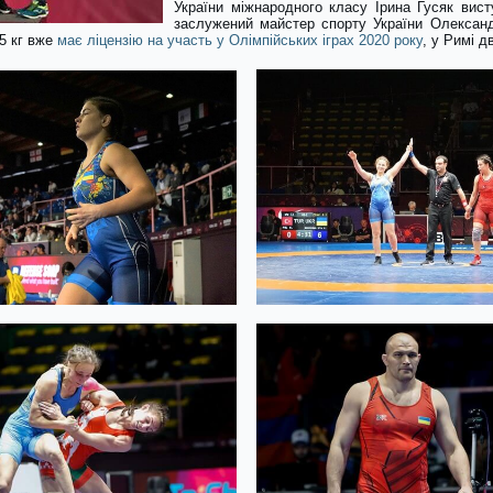
України міжнародного класу Ірина Гусяк висту
заслужений майстер спорту України Олександ
25 кг вже
має ліцензію на участь у Олімпійських іграх 2020 року
, у Римі дв