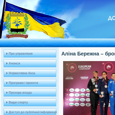
ДО
Аліна Бережна – бро
Про управління
Анонси
Нормативна база
Програми і проекти
Прозора влада
Види спорту
Доступ до публічної інформації