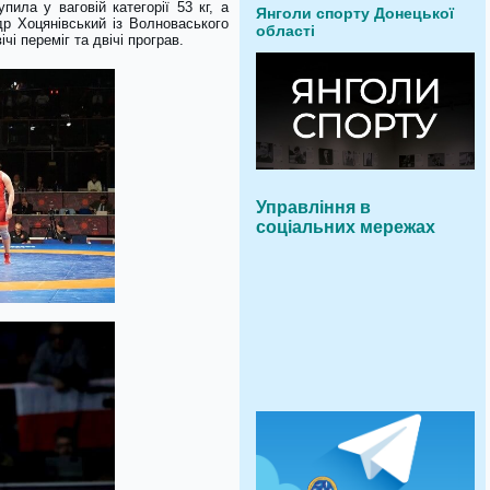
пила у ваговій категорії 53 кг, а
Янголи спорту Донецької
р Хоцянівський із Волноваського
області
ічі переміг та двічі програв.
Управління в
соціальних мережах