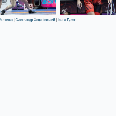
(Махиня)
|
Олександр Хоцянівський
|
Ірина Гусяк