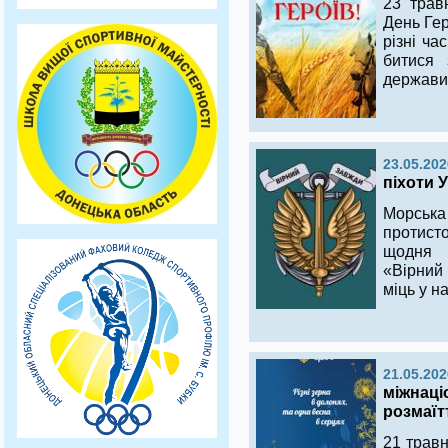
23 трав
День Гер
різні ча
битися 
держави
23.05.202
піхоти 
Морська
протист
щодня 
«Вірний
міць у н
21.05.202
міжнаці
розмаїт
21 травн