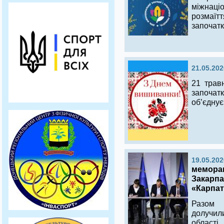
міжнаці
розмаї
започатк
21.05.202
21 трав
започат
об’єднує 
19.05.202
меморан
Закарпа
«Карпат
Разом 
долучил
області.