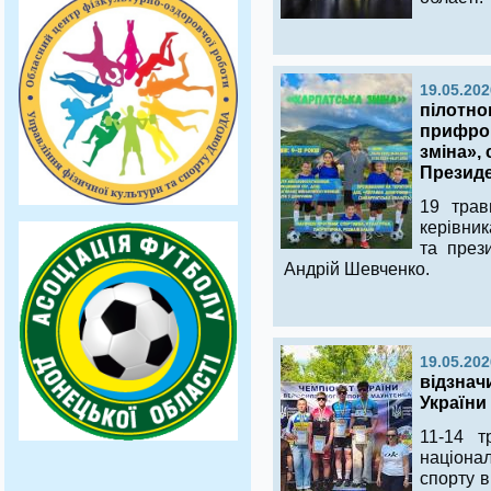
19.05.202
пілотно
прифрон
зміна»,
Презид
19 трав
керівни
та прези
Андрій Шевченко.
19.05.202
відзнач
України
11-14 т
націон
спорту в