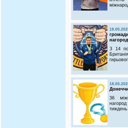
міжнаро
18.05.202
громади
нагород
З 14 по
Британі
гирьовог
18.05.202
Донеччи
36 між
нагород
тиждень 