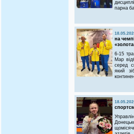
дисципл
парна ба
18.05.202
на чемпі
«золота
6-15 тра
Мар від
серед с
який зі
континен
18.05.202
спортсме
Управлі
Донецьк
щомісяч
атлеті