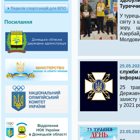
здобули
Туреччи
Перелік спортсекцій для ВПО
У турець
світу з
Посилання
зору, щ
Азербай
Молдови 
25.05.202
служби 
інформа
25 тра
Державн
захисту 
у 2021 р
23.05.202