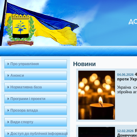
ДО
Новини
Про управління
4
04.06.2026
Анонси
проти Укр
Нормативна база
Україна с
збройна аг
Програми і проекти
Прозора влада
Види спорту
Я
12.02.2026
Доступ до публічної інформації
Донеччин