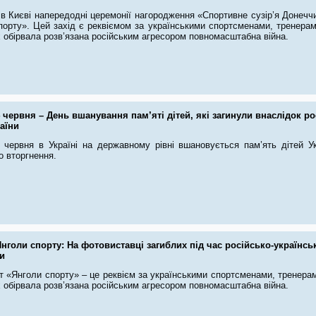
в Києві напередодні церемонії нагородження «Спортивне сузір’я Донечч
порту». Цей захід є реквіємом за українськими спортсменами, тренерам
 обірвала розв’язана російським агресором повномасштабна війна.
 червня – День вшанування пам’яті дітей, які загинули внаслідок рос
аїни
 червня в Україні на державному рівні вшановується пам’ять дітей Ук
о вторгнення.
нголи спорту: На фотовиставці загиблих під час російсько-українськ
и
т «Янголи спорту» – це реквієм за українськими спортсменами, тренерам
 обірвала розв’язана російським агресором повномасштабна війна.