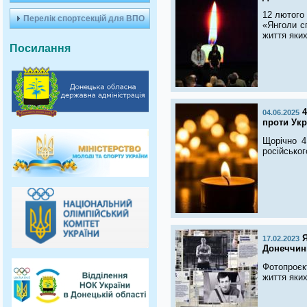
12 лютого 
Перелік спортсекцій для ВПО
«Янголи с
життя яких
Посилання
4
04.06.2025
проти Укр
Щорічно 4
російськог
Я
17.02.2023
Донеччин
Фотопроєк
життя яких