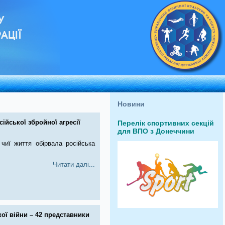
У
АЦІЇ
Новини
ійської збройної агресії
Перелік спортивних секцій
для ВПО з Донеччини
чиї життя обірвала російська
Читати далі...
кої війни – 42 представники