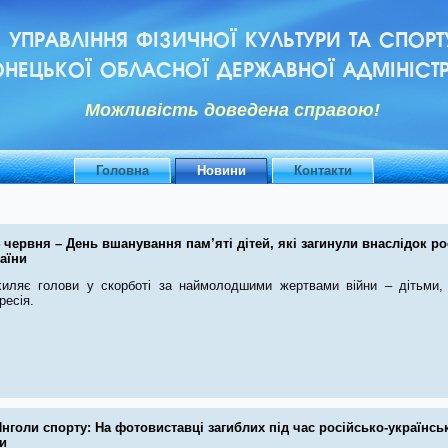
УПРАВЛІННЯ ФІЗИЧНОЇ КУЛЬТУРИ ТА СПОРТ
НЕЦЬКОЇ ОБЛАСНОЇ ДЕРЖАВНОЇ АДМІНІСТР
Можливiсть доведена справою!
Головна
Новини
Контакти
 червня – День вшанування пам’яті дітей, які загинули внаслідок рос
аїни
хиляє голови у скорботі за наймолодшими жертвами війни – дітьми, 
ресія.
нголи спорту: На фотовиставці загиблих під час російсько-українсь
и