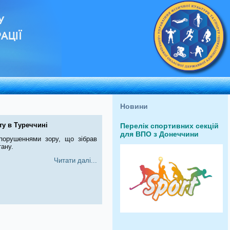
У
АЦІЇ
Новини
ту в Туреччині
Перелік спортивних секцій
для ВПО з Донеччини
порушеннями зору, що зібрав
тану.
Читати далі...