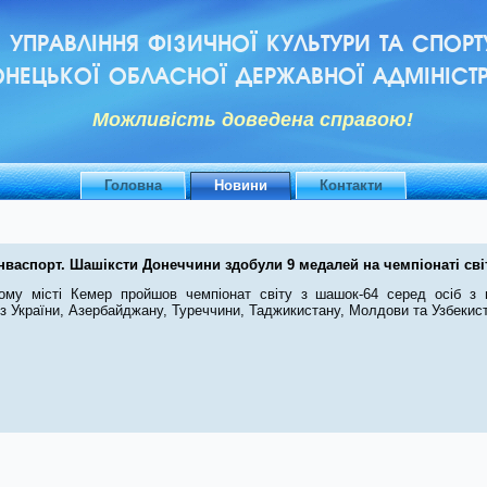
УПРАВЛІННЯ ФІЗИЧНОЇ КУЛЬТУРИ ТА СПОРТ
НЕЦЬКОЇ ОБЛАСНОЇ ДЕРЖАВНОЇ АДМІНІСТР
Можливiсть доведена справою!
Головна
Новини
Контакти
нваспорт. Шашіксти Донеччини здобули 9 медалей на чемпіонаті сві
ому місті Кемер пройшов чемпіонат світу з шашок-64 серед осіб з 
із України, Азербайджану, Туреччини, Таджикистану, Молдови та Узбекис