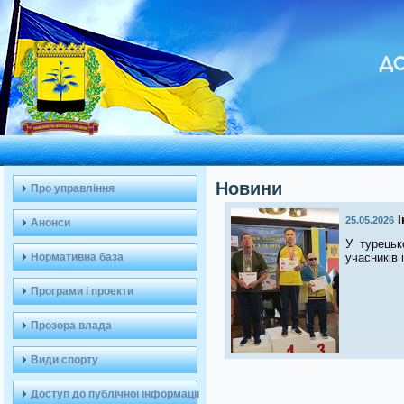
ДО
Новини
Про управління
І
25.05.2026
Анонси
У турецьк
Нормативна база
учасників 
Програми і проекти
Прозора влада
Види спорту
Доступ до публічної інформації