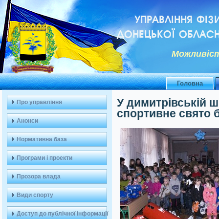
УПРАВЛІННЯ ФІЗ
ДОНЕЦЬКОЇ ОБЛАСН
Можливiст
Головна
У димитрівській ш
Про управління
спортивне свято 
Анонси
Нормативна база
Програми і проекти
Прозора влада
Види спорту
Доступ до публічної інформації