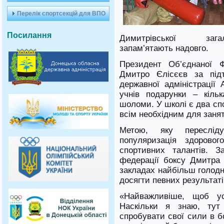
Перелік спортсекцій для ВПО
Посилання
Димитрівської загал
запам’ятають надовго.
Президент Об’єднаної Ф
Дмитро Єлісєєв за підт
державної адміністрації
учнів подарунки – кільк
шоломи. У школі є два сп
всім необхідним для заня
Метою, яку переслід
популяризація здорово
спортивних талантів. З
федерації боксу Дмитра 
закладах найбільш голодн
досягти певних результат
«Найважливіше, щоб ус
Наскільки я знаю, тут 
спробувати свої сили в б