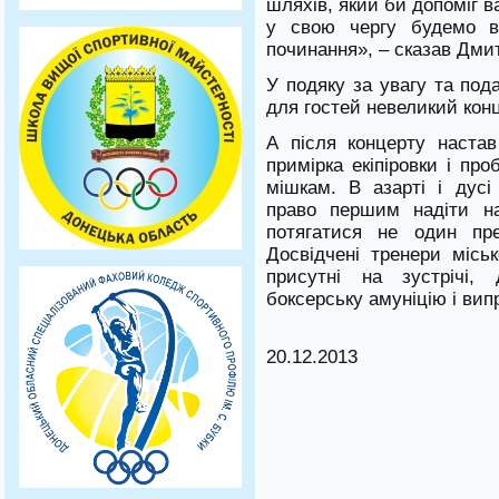
шляхів, який би допоміг ва
у свою чергу будемо вс
починання», – сказав Дмит
У подяку за увагу та под
для гостей невеликий конц
А після концерту наста
примірка екіпіровки і пр
мішкам. В азарті і дус
право першим надіти н
потягатися не один пре
Досвідчені тренери міськ
присутні на зустрічі,
боксерську амуніцію і випр
20.12.2013