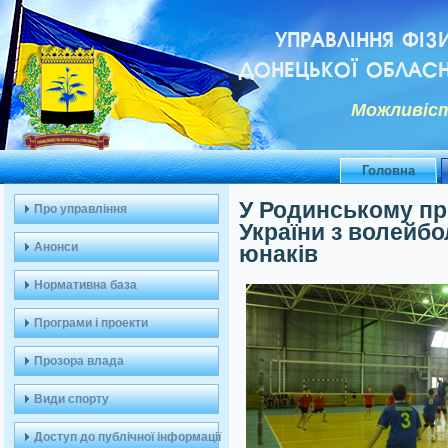
УПРАВЛІННЯ ФІЗ
ДОНЕЦЬКОЇ ОБЛАСН
Можливiст
Головна
У Родинському пр
Про управління
України з волейбо
Анонси
юнаків
Нормативна база
Програми і проекти
Прозора влада
Види спорту
Доступ до публічної інформації