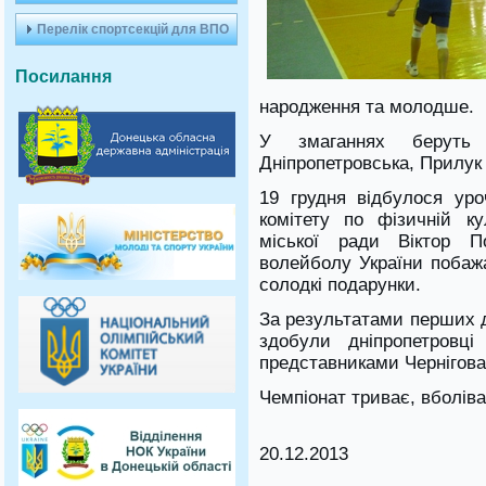
Перелік спортсекцій для ВПО
Посилання
народження та молодше.
У змаганнях беруть 
Дніпропетровська, Прилук
19 грудня відбулося уро
комітету по фізичній ку
міської ради Віктор П
волейболу України побаж
солодкі подарунки.
За результатами перших д
здобули дніпропетровц
представниками Чернігова
Чемпіонат триває, вболів
20.12.2013