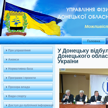
УПРАВЛІННЯ ФІЗ
ДОНЕЦЬКОЇ ОБЛАСН
Можливiст
Головна
У Донецьку відбул
Про управління
Донецького облас
Анонси
України
Нормативна база
Програми і проекти
Прозора влада
Види спорту
Доступ до публічної інформації