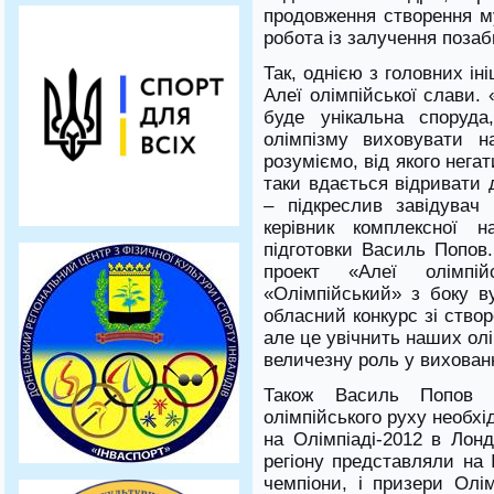
продовження створення му
робота із залучення поза
Так, однією з головних і
Алеї олімпійської слави.
буде унікальна споруда
олімпізму виховувати 
розуміємо, від якого нега
таки вдається відривати 
– підкреслив завідувач
керівник комплексної н
підготовки Василь Попов
проект «Алеї олімпі
«Олімпійський» з боку в
обласний конкурс зі створ
але це увічнить наших олім
величезну роль у вихован
Також Василь Попов 
олімпійського руху необхід
на Олімпіаді-2012 в Лонд
регіону представляли на 
чемпіони, і призери Олі