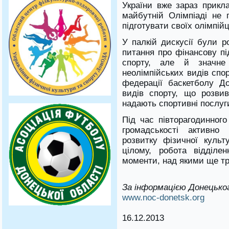
України вже зараз прикл
майбутній Олімпіаді не 
підготувати своїх олімпійц
У палкій дискусії були р
питання про фінансову пі
спорту, але й значне
неолімпійських видів спо
федерації баскетболу До
видів спорту, що розви
надають спортивні послуг
Під час півторагодинного
громадськості активно
розвитку фізичної культ
цілому, робота відділе
моменти, над якими ще т
За інформацією Донецьког
www.noc-donetsk.org
16.12.2013