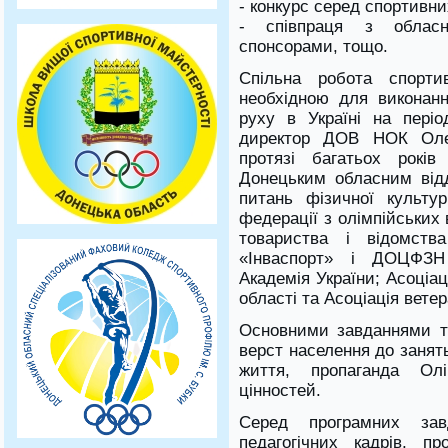
- конкурс серед спортивни
- співпраця з обласн
спонсорами, тощо.
Спільна робота спорти
необхідною для виконанн
руху в Україні на періо
директор ДОВ НОК Оле
протязі багатьох років
Донецьким обласним від
питань фізичної культур
федерації з олімпійських 
товариства і відомства
«Інваспорт» і ДОЦФЗН
Академія України; Асоціа
області та Асоціація ветер
Основними завданнями та
верст населення до занят
життя, пропаганда Олі
цінностей.
Серед програмних зав
педагогічних кадрів, п