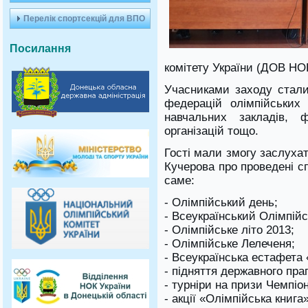
Перелік спортсекцій для ВПО
Посилання
комітету України (ДОВ НО
Учасниками заходу стали
федерацій олімпійських 
навчальних закладів, ф
організацій тощо.
Гості мали змогу заслуха
Кучерова про проведені сп
саме:
- Олімпійський день;
- Всеукраїнський Олімпійс
- Олімпійське літо 2013;
- Олімпійське Лелеченя;
- Всеукраїнська естафета
- підняття державного пра
- турніри на призи Чемпіон
- акції «Олімпійська книга