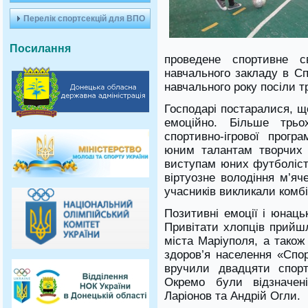
Перелік спортсекцій для ВПО
Посилання
проведене спортивне с
навчального закладу в Сп
навчального року посіли тр
Господарі постаралися, щ
емоційно. Більше трьо
спортивно-ігрової прогр
юним талантам творчих 
виступам юних футболіст
віртуозне володіння м’яч
учасників викликали комб
Позитивні емоції і юнаць
Привітати хлопців прийш
міста Маріуполя, а також
здоров’я населення «Спор
вручили двадцяти спор
Окремо були відзначен
Ларіонов та Андрій Огли.