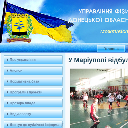
УПРАВЛІННЯ ФІЗ
ДОНЕЦЬКОЇ ОБЛАСН
Можливiст
Головна
У Маріуполі відб
Про управління
Анонси
Нормативна база
Програми і проекти
Прозора влада
Види спорту
Доступ до публічної інформації