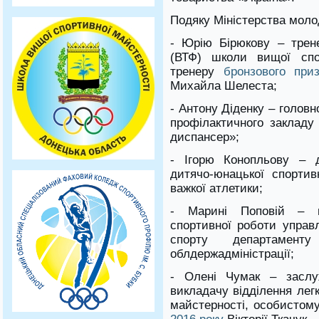
Подяку Міністерства молод
- Юрію Бірюкову – трене
(ВТФ) школи вищої спор
тренеру
бронзового при
Михайла Шелеста;
- Антону Діденку – голов
профілактичного закладу
диспансер»;
- Ігорю Конопльову – д
дитячо-юнацької спортив
важкої атлетики;
- Марині Поповій – на
спортивної роботи управл
спорту департамен
облдержадміністрації;
- Олені Чумак – заслуж
викладачу відділення лег
майстерності, особистом