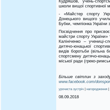
Кудряшов, учень-спортс
школи вищої спортивної м
- «Майстер спорту Укр
Донецького вищого учили
Бубки, чемпіонка України 
Посвідчення про присво
майстри спорту України» 
Калініченко – учениці-сп
дитячо-юнацької спортив
видів боротьби (вільна б
спортсмену дитячо-юнаць
міської ради (греко-римсь
Більше світлин з за
ход
www.facebook.com/donspor
урочиста зустріч
|
нагородження
|
08.09.2018