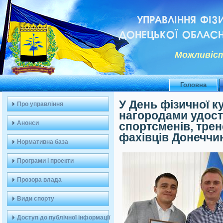
УПРАВЛІННЯ ФІЗ
ДОНЕЦЬКОЇ ОБЛАСН
Можливiст
Головна
У День фізичної к
Про управління
нагородами удост
Анонси
спортсменів, трен
фахівців Донеччи
Нормативна база
Програми і проекти
Прозора влада
Види спорту
Доступ до публічної інформації