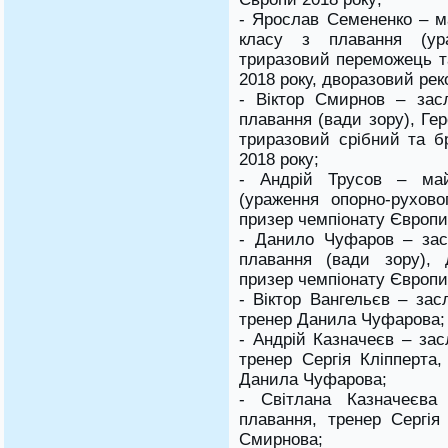
- Ярослав Семененко – м
класу з плавання (ура
триразовий переможець т
2018 року, дворазовий рек
- Віктор Смирнов – зас
плавання (вади зору), Ге
триразовий срібний та б
2018 року;
- Андрій Трусов – май
(ураження опорно-рухово
призер чемпіонату Європи
- Данило Чуфаров – зас
плавання (вади зору), 
призер чемпіонату Європи
- Віктор Вангельєв – зас
тренер Данила Чуфарова;
- Андрій Казначеєв – зас
тренер Сергія Кліпперта,
Данила Чуфарова;
- Світлана Казначеєва
плавання, тренер Сергія 
Смирнова;