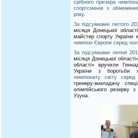
срібного призера чемпіон
спортсменів з обмежен
року
.
За підсумками лютого 20
місяця Донецької облас
майстер спорту України м
чемпіон Європи серед чоло
За підсумками липня 201
місяця Донецької області
області» вручили Генна
України з боротьби г
чемпіонату світу серед 
тренеру-викладачу спец
олімпійського резерву з 
Узуна.