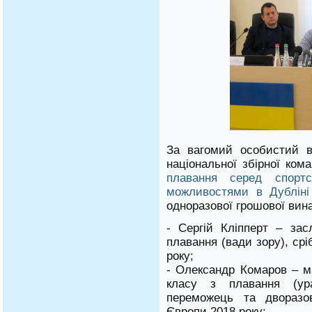
За вагомий особистий в
національної збірної ком
плавання серед спорт
можливостями в Дубліні 
одноразової грошової вин
- Сергій Кліпперт – за
плавання (вади зору), ср
року;
- Олександр Комаров – м
класу з плавання (ура
переможець та дворазо
Європи 2018 року;