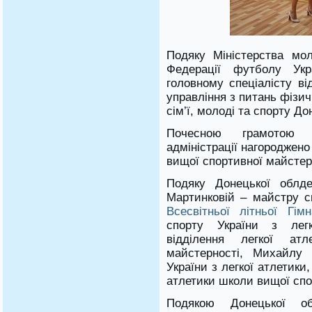
Подяку Міністерства мол
Федерації футболу Ук
головному спеціалісту ві
управління з питань фізи
сім’ї, молоді та спорту До
Почесною грамотою Д
адміністрації нагороджено
вищої спортивної майстер
Подяку Донецької облде
Мартинковій – майстру с
Всесвітньої літньої Гімн
спорту України з легко
відділення легкої ат
майстерності, Михайлу
України з легкої атлетики
атлетики школи вищої спо
Подякою Донецької обл