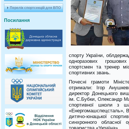
Перелік спортсекцій для ВПО
Посилання
спорту України, облдержа
одноразових грошови
спортсмен та тренер мі
спортивних звань.
Почесні грамоти Мініст
отримали: Ігор Анушкев
директор Донецького вищ
ім. С.Бубки, Олександр М
спортивної школи з ша
«Енергомашспецсталь», В
дитячо-юнацької спорти
синхронного обласної ор
товариства «Україна».