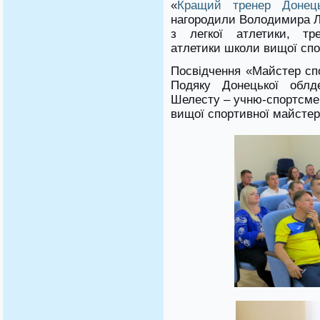
«
Кращий тренер Донець
нагородили Володимира Лі
з легкої атлетики, тре
атлетики школи вищої спо
Посвідчення «Майстер спо
Подяку Донецької облде
Шелесту – учню-спортсмен
вищої спортивної майстер