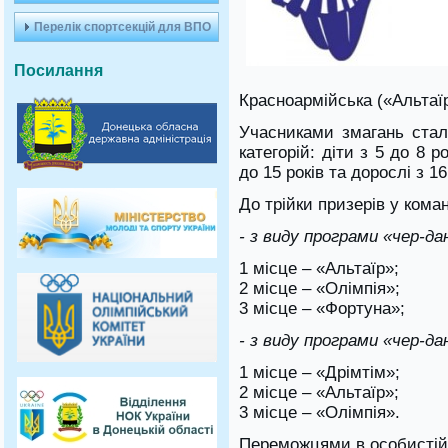
Перелік спортсекцій для ВПО
Посилання
Красноармійська («Альтаїр
Учасниками змагань стал
категорій: діти з 5 до 8 ро
до 15 років та дорослі з 16
До трійки призерів у ком
- з виду програми «чер-да
1 місце – «Альтаїр»;
2 місце – «Олімпія»;
3 місце – «Фортуна»;
- з виду програми «чер-да
1 місце – «Дрімтім»;
2 місце – «Альтаїр»;
3 місце – «Олімпія».
Переможцями в особистій