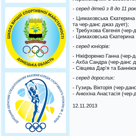
- серед дітей з 8 до 11 рок
- Цимаховська Єкатерина 
та чер-данс джаз дует);
- Требухова Євгенія (чер-
- Цимаховська Єкатерина 
-
серед юніорів:
- Нікіфоренко Ганна (чер-д
- Ахба Сандра (чер-данс д
- Сівцева Дар’я та Банніко
- серед дорослих:
- Гузирь Вікторія (чер-дан
- Анюхіна Анастасія (чер-
12.11.2013