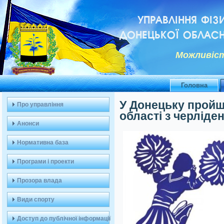
УПРАВЛІННЯ ФІЗ
ДОНЕЦЬКОЇ ОБЛАСН
Можливiст
Головна
У Донецьку пройш
Про управління
області з черліде
Анонси
Нормативна база
Програми і проекти
Прозора влада
Види спорту
Доступ до публічної інформації