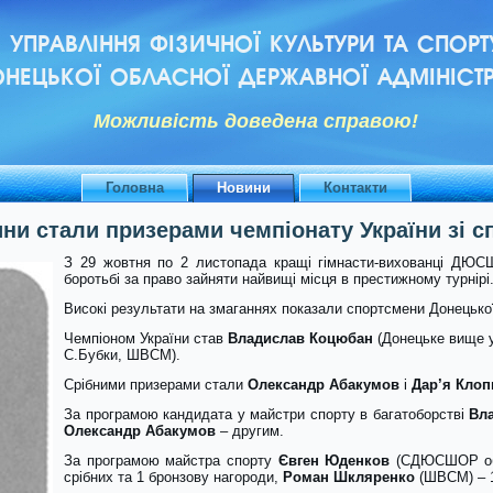
УПРАВЛІННЯ ФІЗИЧНОЇ КУЛЬТУРИ ТА СПОРТ
НЕЦЬКОЇ ОБЛАСНОЇ ДЕРЖАВНОЇ АДМІНІСТР
Можливiсть доведена справою!
Головна
Новини
Контакти
и стали призерами чемпіонату України зі с
З 29 жовтня по 2 листопада кращі гімнасти-вихованці ДЮС
боротьбі за право зайняти найвищі місця в престижному турнірі
Високі результати на змаганнях показали спортсмени Донецької
Чемпіоном України став
Владислав Коцюбан
(Донецьке вище у
С.Бубки, ШВСМ).
Срібними призерами стали
Олександр Абакумов
і
Дар’я Клоп
За програмою кандидата у майстри спорту в багатоборстві
Вл
Олександр Абакумов
– другим.
За програмою майстра спорту
Євген Юденков
(СДЮСШОР обл
срібних та 1 бронзову нагороди,
Роман Шкляренко
(ШВСМ) – 1 