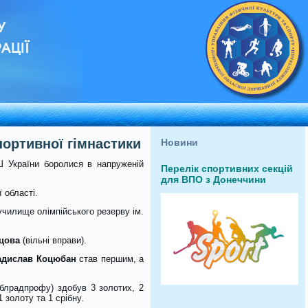
У
АЦІЇ
портивної гімнастики
Новини
Ш України боролися в напруженій
Перелік спортивних секцій
.
для ВПО з Донеччини
 області.
чилище олімпійського резерву ім.
цова
(вільні вправи).
адислав Коцюбан
став першим, а
радпрофу) здобув 3 золотих, 2
золоту та 1 срібну.