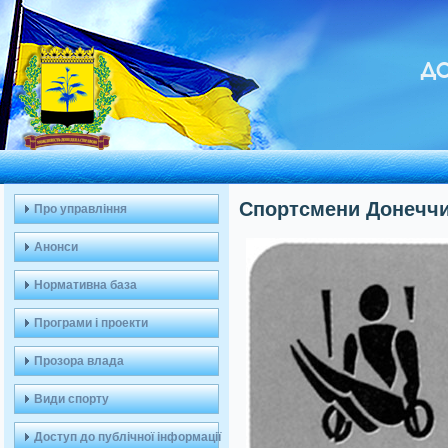
ДО
Спортсмени Донеччин
Про управління
Анонси
Нормативна база
Програми і проекти
Прозора влада
Види спорту
Доступ до публічної інформації