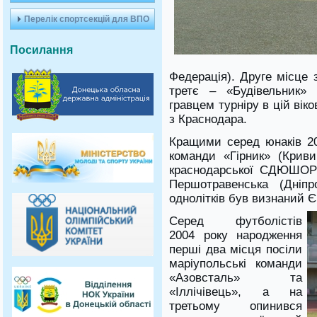
Перелік спортсекцій для ВПО
Посилання
Федерація). Друге місце 
третє – «Будівельник» 
гравцем турніру в цій вік
з Краснодара.
Кращими серед юнаків 20
команди «Гірник» (Криви
краснодарської СДЮШО
Першотравенська (Дніпр
однолітків був визнаний Є
Серед футболістів
2004 року народження
перші два місця посіли
маріупольські команди
«Азовсталь» та
«Іллічівець», а на
третьому опинився