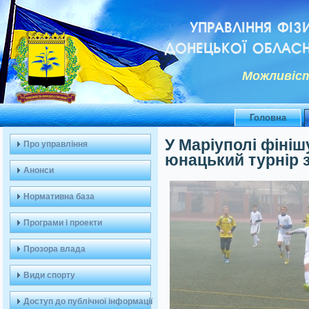
УПРАВЛІННЯ ФІЗ
ДОНЕЦЬКОЇ ОБЛАСН
Можливiст
Головна
У Маріуполі фіні
Про управління
юнацький турнір 
Анонси
Нормативна база
Програми і проекти
Прозора влада
Види спорту
Доступ до публічної інформації