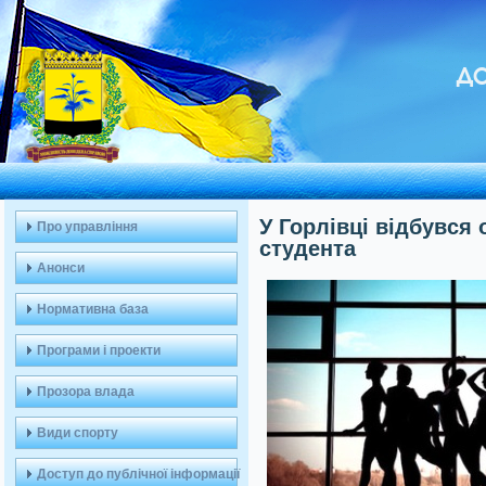
ДО
У Горлівці відбувся
Про управління
студента
Анонси
Нормативна база
Програми і проекти
Прозора влада
Види спорту
Доступ до публічної інформації