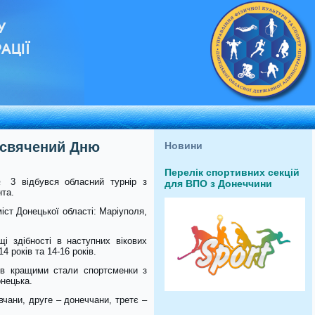
У
АЦІЇ
рисвячений Дню
Новини
Перелік спортивних секцій
 3 відбувся обласний турнір з
для ВПО з Донеччини
нта.
іст Донецької області: Маріуполя,
і здібності в наступних вікових
-14 років та 14-16 років.
ків кращими стали спортсменки з
онецька.
івчани, друге – донеччани, третє –