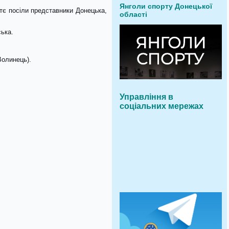
Янголи спорту Донецької
етє посіли представники Донецька,
області
ська.
Волинець).
Управління в
соціальних мережах