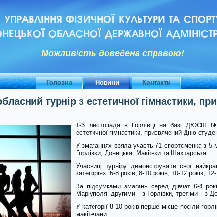
УПРАВЛІННЯ ФІЗИЧНОЇ КУЛЬТУРИ ТА СПОРТ
НЕЦЬКОЇ ОБЛАСНОЇ ДЕРЖАВНОЇ АДМІНІСТР
Можливiсть доведена справою!
Головна
Новини
Контакти
 обласний турнір з естетичної гімнастики, п
1-3 листопада в Горлівці на базі ДЮСШ №
естетичної гімнастики, присвячений Дню студе
У змаганнях взяла участь 71 спортсменка з 5 м
Горлівки, Донецька, Макіївки та Шахтарська.
Учасниці турніру демонстрували свої найкращ
категоріях: 6-8 років, 8-10 років, 10-12 років, 12
За підсумками змагань серед дівчат 6-8 ро
Маріуполя, другими – з Горлівки, третіми – з Д
У категорії 8-10 років перше місце посіли горл
макіївчани.