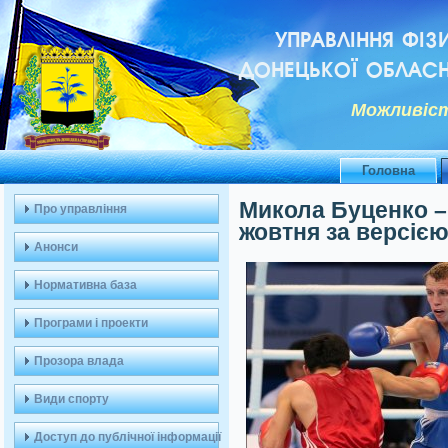
УПРАВЛІННЯ ФІЗ
ДОНЕЦЬКОЇ ОБЛАСН
Можливiст
Головна
Микола Буценко –
Про управління
жовтня за версіє
Анонси
Нормативна база
Програми і проекти
Прозора влада
Види спорту
Доступ до публічної інформації