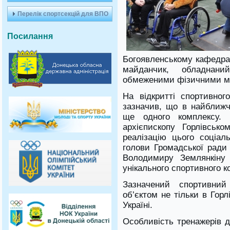
Перелік спортсекцій для ВПО
Посилання
Богоявленському кафедра
майданчик, обладна
обмеженими фізичними м
На відкритті спортивног
зазначив, що в найближ
ще одного комплексу.
архієпископу Горлівськ
реалізацію цього соціал
голови Громадської ради 
Володимиру Землянкіну 
унікального спортивного к
Зазначений спортивни
об’єктом не тільки в Горл
Україні.
Особливість тренажерів