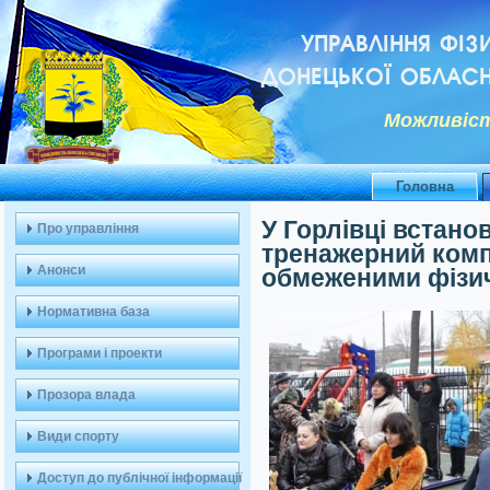
УПРАВЛІННЯ ФІЗ
ДОНЕЦЬКОЇ ОБЛАСН
Можливiст
Головна
У Горлівці встано
Про управління
тренажерний комп
Анонси
обмеженими фізи
Нормативна база
Програми і проекти
Прозора влада
Види спорту
Доступ до публічної інформації