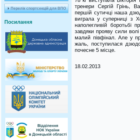
78 кг виступала Вікторія
тренери Сергій Грінь, В
Перелік спортсекцій для ВПО
першій сутичці наша дзюд
виграла у суперниці з Хо
Посилання
наполегливій боротьбі пр
завдяки прояву сили волі
малий півфінал. Але у пр
жаль, поступилася дзюдої
почесне 5 місце.
18.02.2013