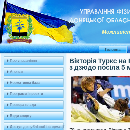
УПРАВЛІННЯ ФІЗ
ДОНЕЦЬКОЇ ОБЛАСН
Можливiст
Головна
Вікторія Туркс н
Про управління
з дзюдо посіла 5 
Анонси
Нормативна база
Програми і проекти
Прозора влада
Види спорту
Доступ до публічної інформації