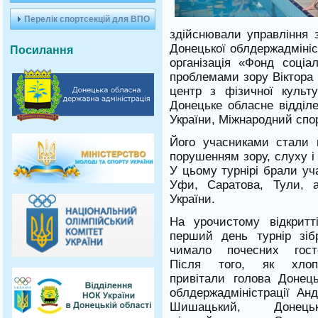
Перелік спортсекцій для ВПО
здійснювали управління з
Донецької облдержадмініс
Посилання
організація «Фонд соціа
проблемами зору Віктора
центр з фізичної культу
Донецьке обласне відділ
України, Міжнародний спо
Його учасниками стали ю
порушенням зору, слуху і
У цьому турнірі брали уч
Уфи, Саратова, Тули, а
України.
На
урочистому відкритт
перший день
турнір зіб
чимало
почесних гост
Після
того
,
як
хлоп
привітали
голова Донець
облдержадміністрації
Анд
Шишацький
,
Донець