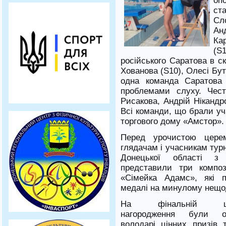
оп
ст
Сл
Ан
Ка
(S
російського Саратова в с
Хованова (S10), Олесі Бут
одна команда Саратова
проблемами слуху. Чест
Рисакова, Андрій Нікандр
Всі команди, що брали уч
торгового дому «Амстор».
Перед урочистою церем
глядачам і учасникам тур
Донецької області з 
представили три композ
«Сімейка Адамс», які п
медалі на минулому нещод
На фінальній цер
нагородження були ог
володарі цінних призів 