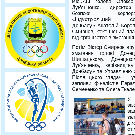
міський голова Олекса
Лук'янченко
,
директор
безпеки
корпора
«
Індустріальний со
Донбасу
»
Анатолій
Корол
Смирнов
,
кожен
юний
пла
від
організаторів змагання
Потім
Віктор
Смирнов
вру
змагання
голові Донец
Шишацькому
,
Донецько
Лук'янченку
,
керівництву
Донбасу
»
та Управлінню
Після цього
глядачі
і
у
запливи
фіналістів
Парал
Семененко
та
Олега
Ткале
У 
за
за
за
ди
ст