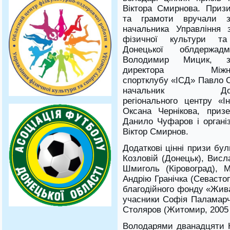
Віктора Смирнова. Призи
та грамоти вручали з
начальника Управління 
фізичної культури та
Донецької облдержадмін
Володимир Мицик, за
директора Міжнар
спортклубу «ІСД» Павло 
начальник Доне
регіонального центру «І
Оксана Чернікова, приз
Данило Чуфаров і організ
Віктор Смирнов.
Додаткові цінні призи бу
Козловій (Донецьк), Висл
Шмиголь (Кіровоград), М
Андрію Гранічка (Севастоп
благодійного фонду «Жив
учасники Софія Паламарчу
Столяров (Житомир, 2005 р
Володарями дванадцяти К