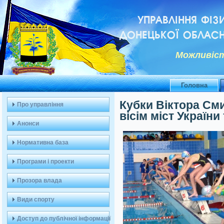
УПРАВЛІННЯ ФІЗ
ДОНЕЦЬКОЇ ОБЛАСН
Можливiст
Головна
Кубки Віктора См
Про управління
вісім міст України 
Анонси
Нормативна база
Програми і проекти
Прозора влада
Види спорту
Доступ до публічної інформації