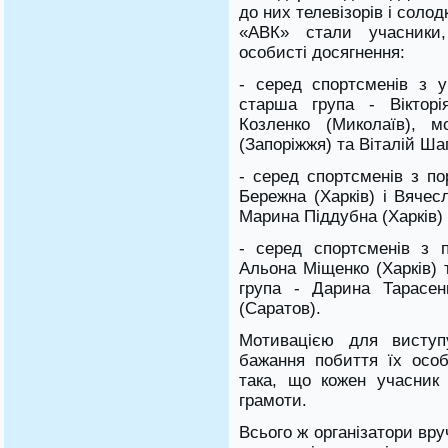
до них телевізорів і соло
«АВК» стали учасники
особисті досягнення:
- серед спортсменів з у
старша група - Вікторі
Козленко (Миколаїв), 
(Запоріжжя) та Віталій Ша
- серед спортсменів з п
Бережна (Харків) і Вячес
Марина Піддубна (Харків)
- серед спортсменів з 
Альона Міщенко (Харків)
група - Дарина Тарасен
(Саратов).
Мотивацією для виступ
бажання побиття їх особ
така, що кожен учасник
грамоти.
Всього ж організатори вр