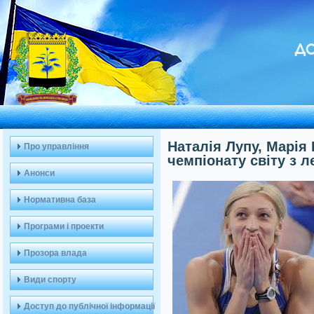
ДО
Наталія Лупу, Марія 
Про управління
чемпіонату світу з л
Анонси
Нормативна база
Програми і проекти
Прозора влада
Види спорту
Доступ до публічної інформації