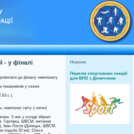
У
АЦІЇ
 - у фіналі
Новини
Перелік спортивних секцій
пробилися до фіналу чемпіонату
для ВПО з Донеччини
м показником у сезоні.
63 с.).
ь чемпіонат світу з легкої
нки. З них у складі збірної
(м. Горлівка, ШВСМ, метання
), Іван Лосєв (Донецьк, ШВСМ,
а ходьба 20 км), Ольга