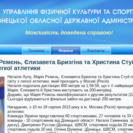
УПРАВЛІННЯ ФІЗИЧНОЇ КУЛЬТУРИ ТА СПОРТ
НЕЦЬКОЇ ОБЛАСНОЇ ДЕРЖАВНОЇ АДМІНІСТР
Можливiсть доведена справою!
Головна
Новини
Контакти
Рємєнь, Єлизавета Бризгіна та Христина Стуй
егкої атлетики
Наталія Лупу, Марія Рємєнь, Єлизавета Бризгіна та Христина Стуй 
світу з легкої атлетики, який проходить у Москві (Росія).
Наталія подолала дистанцію 800 метрів за 1:59.59, що є її найкращи
Марія, Єлизавета й Христина виступають на 200-метрівці.
Додамо, що Марія Рємєнь кваліфікувалася з другим результатом (22.
Сьогодні відбуваються фінальні забіги на дистанції 200 метрів.
Нагадаємо, з 10 по 18 серпня 2013 року в м. Москва (Росія) проходит
атлетики.
Команда України представлена 60 спортсменами, 27 чоловіків та 33 жі
команди - 10 спортсменів від Донецької області: Наталя Семенова 
диску), Дмитренко Руслан (Донецьк, ШВСМ, спортивна ходьба 20 км
спортивна ходьба 20 км), Олена Шумкіна (Донецьк, ШВСМ, спортивн