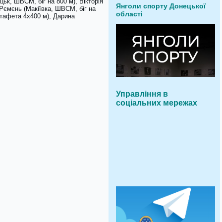
к, ШВСМ, біг на 800 м), Вікторія
Янголи спорту Донецької
 Рємєнь (Макіївка, ШВСМ, біг на
області
тафета 4х400 м), Дарина
Управління в
соціальних мережах