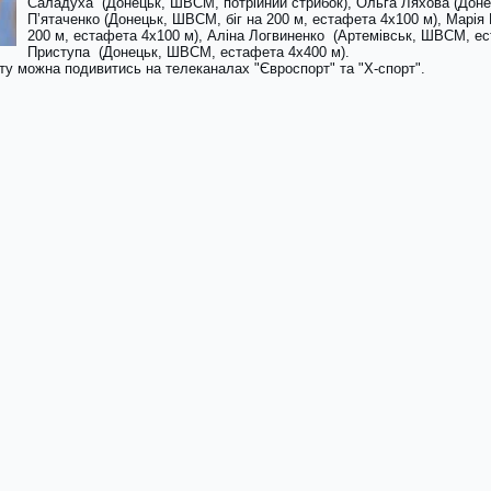
Саладуха (Донецьк, ШВСМ, потрійний стрибок), Ольга Ляхова (Донець
П’ятаченко (Донецьк, ШВСМ, біг на 200 м, естафета 4х100 м), Марія
200 м, естафета 4х100 м), Аліна Логвиненко (Артемівськ, ШВСМ, ес
Приступа (Донецьк, ШВСМ, естафета 4х400 м).
ту можна подивитись на телеканалах "Євроспорт" та "Х-спорт".