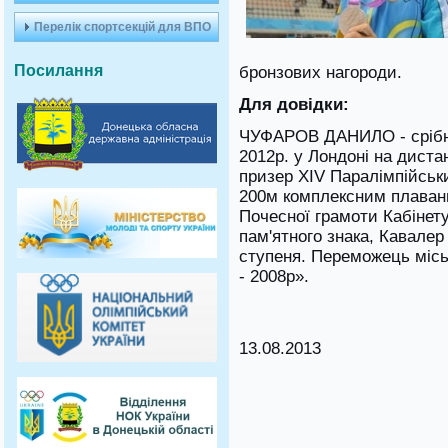
Перелік спортсекцій для ВПО
Посилання
бронзових нагороди.
Для довідки:
ЧУФАРОВ ДАНИЛО - срібни
2012р. у Лондоні на диста
призер XIV Паралімпійськи
200м комплексним плаванн
Почесної грамоти Кабінету
пам'ятного знака, Кавалер 
ступеня. Переможець місь
- 2008р».
13.08.2013