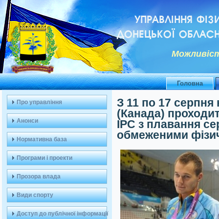
УПРАВЛІННЯ ФІЗ
ДОНЕЦЬКОЇ ОБЛАСН
Можливiст
Головна
З 11 по 17 серпня
Про управління
(Канада) проходит
Анонси
IPC з плавання се
обмеженими фізи
Нормативна база
Програми і проекти
Прозора влада
Види спорту
Доступ до публічної інформації