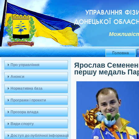
УПРАВЛІННЯ ФІЗ
ДОНЕЦЬКОЇ ОБЛАСН
Можливiст
Головна
Ярослав Семенен
Про управління
першу медаль Пар
Анонси
Нормативна база
Програми і проекти
Прозора влада
Види спорту
Доступ до публічної інформації