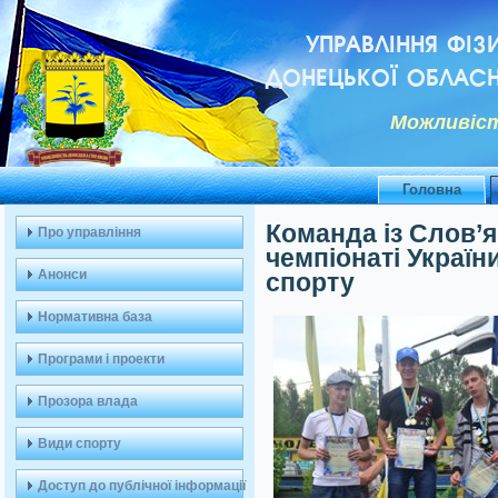
УПРАВЛІННЯ ФІЗ
ДОНЕЦЬКОЇ ОБЛАСН
Можливiст
Головна
Команда із Слов’
Про управління
чемпіонаті Україн
Анонси
спорту
Нормативна база
Програми і проекти
Прозора влада
Види спорту
Доступ до публічної інформації