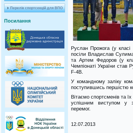
Перелік спортсекцій для ВПО
Посилання
Руслан Прожога (у класі 
посіли Владислав Сулиман
та Артем Федоров (у кла
Чемпіонаті України став 
F-4B.
У командному заліку кома
поступившись першістю ко
Вітаємо спортсменів та ї
успішним виступом у 
перемог.
12.07.2013