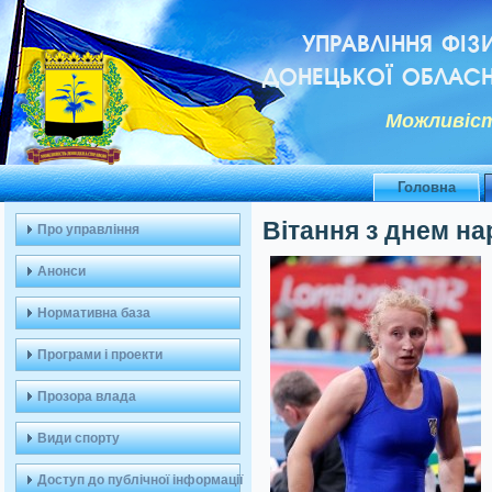
УПРАВЛІННЯ ФІЗ
ДОНЕЦЬКОЇ ОБЛАСН
Можливiст
Головна
Вітання з днем н
Про управління
Анонси
Нормативна база
Програми і проекти
Прозора влада
Види спорту
Доступ до публічної інформації