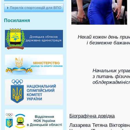
Перелік спортсекцій для ВПО
Посилання
Нехай кожен день при
і безмежне бажан
Начальник упра
з питань фізич
облдержадмініс
В.І.
Біографічна довідка
Лазарева Тетяна Вікторів