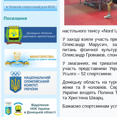
Перелік спортсекцій для ВПО
Посилання
настільного тенісу «Nord U
У заході взяли участь пр
Олександр Марусич, за
питань фізичної культу
Олександр Громаков, спон
У змаганнях, які триват
участь представники Укра
Усього – 52 спортсмени.
Донецьку область на турн
жінки та 9 чоловіків. С
України входять Полина 
та Христина Шварц.
Бажаємо спортсменам успі