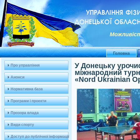
УПРАВЛІННЯ ФІЗ
ДОНЕЦЬКОЇ ОБЛАСН
Можливiст
Головна
У Донецьку урочи
Про управління
міжнародний турні
Анонси
«Nord Ukrainian O
Нормативна база
Програми і проекти
Прозора влада
Види спорту
Доступ до публічної інформації